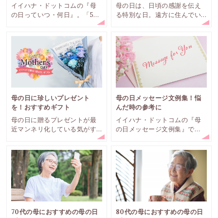
イイハナ・ドットコムの『母
母の日は、日頃の感謝を伝え
の日っていつ・何日』。「5月
る特別な日。遠方に住んでい
の第2日曜日」は母の日。年度
る場合はなかなか訪れること
によって1週間の誤差がある母
も難しく、電話だけでは物足
の日。今年はいつなのでしょ
りないと感じることもありま
う？
すよね。そんな時、感謝の気
持ちを込めて贈り物をするこ
とが一般的です。
母の日に珍しいプレゼント
母の日メッセージ文例集！悩
を！おすすめギフト
んだ時の参考に
母の日に贈るプレゼントが最
イイハナ・ドットコムの『母
近マンネリ化している気がす
の日メッセージ文例集』で
る、と感じる方もいるでしょ
は、母の日に使えるメッセー
う。今回は、母の日におすす
ジを集めてみました。母の日
めの珍しいプレゼントをご紹
のプレゼントにメッセージを
介いたします。
つけて、感謝の気持ちを伝え
ても素敵ですね。母の日メッ
セージに何を書いたら？と迷
っている人、案外多いので
す。参考にできる文例をご紹
70代の母におすすめの母の日
80代の母におすすめの母の日
介します。