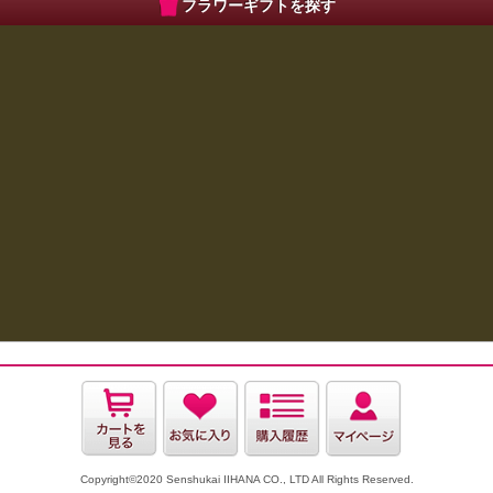
フラワーギフトを探す
Copyright©2020 Senshukai IIHANA CO., LTD All Rights Reserved.