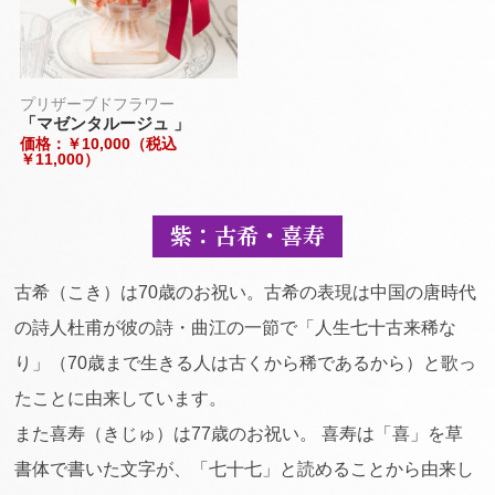
プリザーブドフラワー
「マゼンタルージュ 」
価格：￥10,000（税込
￥11,000）
紫：古希・喜寿
古希（こき）は70歳のお祝い。古希の表現は中国の唐時代
の詩人杜甫が彼の詩・曲江の一節で「人生七十古来稀な
り」（70歳まで生きる人は古くから稀であるから）と歌っ
たことに由来しています。
また喜寿（きじゅ）は77歳のお祝い。 喜寿は「喜」を草
書体で書いた文字が、「七十七」と読めることから由来し