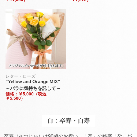
レター・ローズ
“Yellow and Orange MIX”
～バラに気持ちを託して～
価格：￥5,000（税込
￥5,500）
白：卒寿・白寿
卒寿（そつじゅ）は90歳のお祝い。「卒」の略字「卆」が