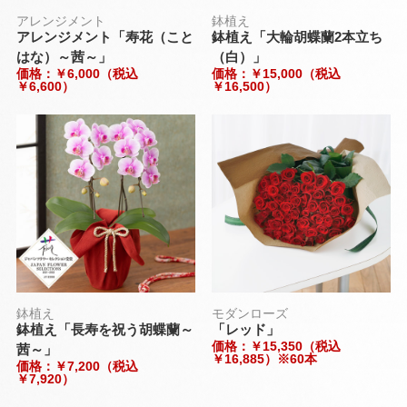
アレンジメント
鉢植え
アレンジメント「寿花（こと
鉢植え「大輪胡蝶蘭2本立ち
はな）～茜～」
（白）」
価格：￥6,000（税込
価格：￥15,000（税込
￥6,600）
￥16,500）
鉢植え
モダンローズ
鉢植え「長寿を祝う胡蝶蘭～
「レッド」
価格：￥15,350（税込
茜～」
￥16,885）※60本
価格：￥7,200（税込
￥7,920）