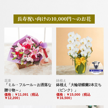
長寿祝い向けの10,000円～のお花
花束
鉢植え
「ミル・フルール～お洒落な
鉢植え「大輪胡蝶蘭2本立ち
贈り物～」
（ピンク）」
価格：￥11,091（税込
価格：￥15,000（税込
￥12,200）
￥16,500）