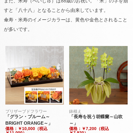
また、米寿（べいじゅ）は88歳のお祝い。「米」の字を崩
すと「八十八」となることから由来しています。
傘寿・米寿のイメージカラーは、黄色や金色とされること
が多いです。
プリザーブドフラワー
鉢植え
「グラン・ブルーム～
「長寿を祝う胡蝶蘭～山吹
BRIGHT ORANGE～」
～」
価格：￥10,000（税込
価格：￥7,200（税込
￥11,000）
￥7,920）