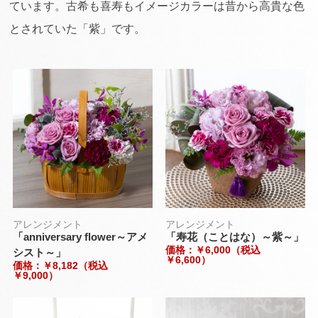
ています。古希も喜寿もイメージカラーは昔から高貴な色
とされていた「紫」です。
アレンジメント
アレンジメント
「anniversary flower～アメ
「寿花（ことはな）～紫～」
価格：￥6,000（税込
シスト～」
￥6,600）
価格：￥8,182（税込
￥9,000）