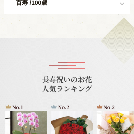
百寿 /100歳
長寿祝いのお花
人気ランキング
No.1
No.2
No.3