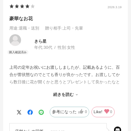
2026.3.19
豪華なお花
用途
:退職・送別
贈り相手
:上司・先輩
きら星
年代:
30代
性別:
女性
上司の定年お祝いにお渡ししましたが、記載あるように、百
合が蕾状態なのでとても香りが良かったです。お渡ししてか
ら数日後に花が開くかと思うとプレゼントして良かったなと
思います。ずっしりと重みもあり、渡した際には花束の豪華
続きを読む
さに驚かれていました。
唯一リクエストするなら、持ち帰り用の袋も同封して頂きた
かったです。（梱包された段ボールの中にお渡しはできない
参考になった
0
Like!
0
ので）