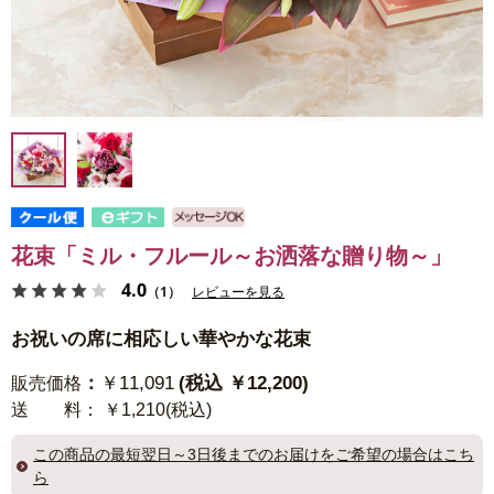
花束「ミル・フルール～お洒落な贈り物～」
4.0
（1）
レビューを見る
お祝いの席に相応しい華やかな花束
：
￥11,091
(税込 ￥12,200)
販売価格
送 料
： ￥1,210(税込)
この商品の
最短翌日～3日後までのお届け
をご希望の場合はこち
ら