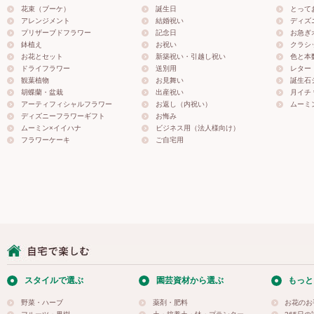
花束（ブーケ）
誕生日
とって
アレンジメント
結婚祝い
ディズ
プリザーブドフラワー
記念日
お急ぎ
鉢植え
お祝い
クラシ
お花とセット
新築祝い・引越し祝い
色と本
ドライフラワー
送別用
レター
観葉植物
お見舞い
誕生石
胡蝶蘭・盆栽
出産祝い
月イチ＊
アーティフィシャルフラワー
お返し（内祝い）
ムーミ
ディズニーフラワーギフト
お悔み
ムーミン×イイハナ
ビジネス用（法人様向け）
フラワーケーキ
ご自宅用
スタイルで選ぶ
園芸資材から選ぶ
もっと
野菜・ハーブ
薬剤・肥料
お花のお