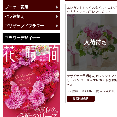
ブーケ・花束
エレガントシックスタイル～エレガ
な大人ピンクのアレンジメント～
バラ鉢植え
プリザーブドフラワー
フラワーデザイナー
デザイナー田辺さんアレンジメント
リュバン ローズ～エレガントな贈
～」
S
価格：￥4,082（税込 ￥4,490
S 商品詳細