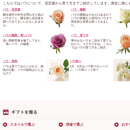
こちらではバラについて、花言葉から育て方までご紹介しています。身近に感じ
バラ 花言葉
バラ 種類
贈る相手の年代を問わず人気の
バラの種類はどれだけあるの？
バラギフト。贈る前に花言葉を
バラの原種から現代のバラまで
調べてみてもいいかもしれませ
歴史的な背景を探ってみまし
ん。
た。
バラの種類 青いバラ
バラ 育て方
長い間研究者を魅了してきた
華やかなバラをご自分で育てら
「青いバラ」の秘密。
れたら、ステキですね。こちら
ではバラの育て方をご紹介。
バラ 病気
バラ祭り
バラは育ててみたいけれど、病
5月、6月はバラ祭りのシーズ
気が心配。バラの病気はどんな
ン。バラ祭りって何？
もの？
スタイルで選ぶ
用途で選ぶ
おす