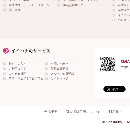
フルーツ・果樹
土・培養土・鉢・プランター
365日
観葉植物・インテリアグリーン
園芸資材すべて
花贈り記
花・樹木
花贈りマ
イイハナ
ベルメゾ
初めての方へ
お問い合わせ
ご利用ガイド
新規会員登録
よくある質問
メルマガ会員登録
アフィリエイトプログラム
サイトマップ
会社概要
個人情報保護について
利用規約
© Senshukai IIHA