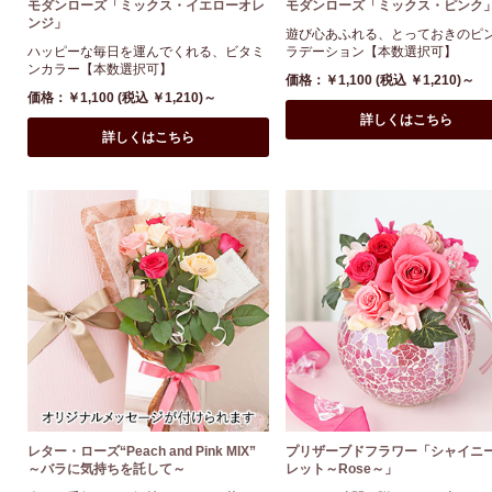
モダンローズ「ミックス・イエローオレ
モダンローズ「ミックス・ピンク
ンジ」
遊び心あふれる、とっておきのピ
ハッピーな毎日を運んでくれる、ビタミ
ラデーション【本数選択可】
ンカラー【本数選択可】
価格：￥1,100
(税込 ￥1,210)
～
価格：￥1,100
(税込 ￥1,210)
～
詳しくはこちら
詳しくはこちら
レター・ローズ“Peach and Pink MIX”
プリザーブドフラワー「シャイニ
～バラに気持ちを託して～
レット～Rose～」