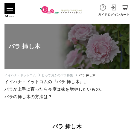
ガイド
ログイン
カート
Menu
バラ 挿し木
イイハナ・ドットコム
とっておきのバラ特集
バラ 挿し木
イイハナ・ドットコムの『バラ 挿し木』。
バラが上手に育ったら今度は株を増やしたいもの。
バラの挿し木の方法は？
バラ 挿し木