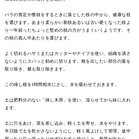
バラの剪定や整枝をするときに落とした枝の中から、健康な枝
を選びます。あまり柔らかい新枝あるいは古い硬くなった枝よ
り一年経ったちょっと堅めの枝の方がうまくいくようです。そ
の枝の真ん中あたりを選びます。
よく切れるハサミまたはカッターやナイフを使い、組織を潰さ
ないようにスパッと斜めに切ります。根を出したい部分の葉を
取り除き、棘も取り除きます。
この挿し穂を1時間程水にさし、水を吸わせておきます。
土は肥料分のない「挿し木用」を使い、湿らせてから鉢に入れ
ます。
土に穴をあけ、茎を差し込み、軽く土を寄せ、水をやります。
半日陰で土を乾かさないようにし、軽く風よけして管理。途中
掘ったり引っ張ったりせずひたすら待つこと。新芽が出たら