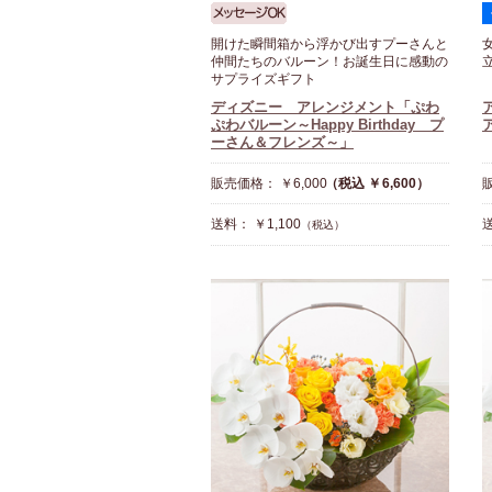
開けた瞬間箱から浮かび出すプーさんと
仲間たちのバルーン！お誕生日に感動の
サプライズギフト
ディズニー アレンジメント「ぷわ
ぷわバルーン～Happy Birthday プ
ーさん＆フレンズ～」
販売価格： ￥6,000
（税込 ￥6,600）
販
送料： ￥1,100
送
（税込）