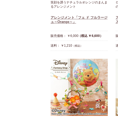
笑顔を誘うナチュラルオレンジのまんま
るアレンジメント
アレンジメント「フェ ド フルラージ
ュ～Orange～」
販売価格： ￥6,000
（税込 ￥6,600）
販
送料： ￥1,210
送
（税込）