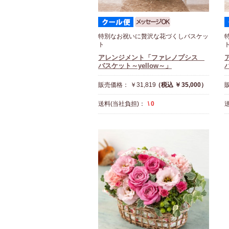
特別なお祝いに贅沢な花づくしバスケッ
ト
アレンジメント「ファレノプシス
バスケット～yellow～」
販売価格： ￥31,819
（税込 ￥35,000）
販
送料(当社負担)：
\ 0