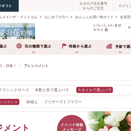
カタログ注文番号
ログイ
からのご注文
らイイハナ・ドットコム
はじめての方へ
あんしんお買い物ガイド
会員登
いらっしゃいませ
ゲスト
様
ぶ
お花の種類で選ぶ
特集から選ぶ
予算で選ぶ
ラ」特集！
アレンジメント
クラシックローズ
本数と色で選ぶバラ
スタイルで選ぶバラ
ンジメント
鉢植え
プリザーブドフラワー
ジメント