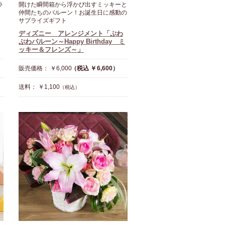
ラ
開けた瞬間箱から浮かび出すミッキーと
仲間たちのバルーン！お誕生日に感動の
サプライズギフト
ディズニー アレンジメント「ぷわ
ぷわバルーン～Happy Birthday ミ
ッキー＆フレンズ～」
販売価格： ￥6,000
（税込 ￥6,600）
送料： ￥1,100
（税込）