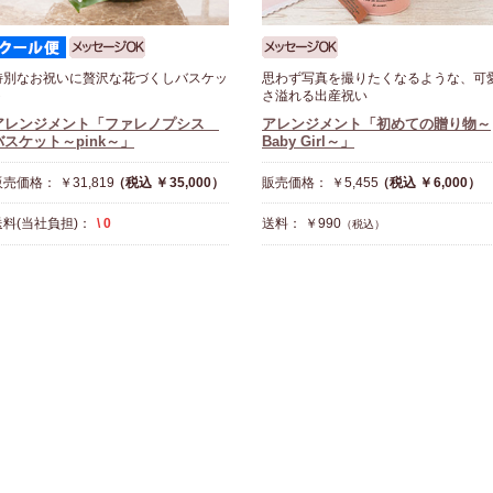
特別なお祝いに贅沢な花づくしバスケッ
思わず写真を撮りたくなるような、可
ト
さ溢れる出産祝い
アレンジメント「ファレノプシス
アレンジメント「初めての贈り物～
バスケット～pink～」
Baby Girl～」
売価格： ￥31,819
（税込 ￥35,000）
販売価格： ￥5,455
（税込 ￥6,000）
送料(当社負担)：
\ 0
送料： ￥990
（税込）