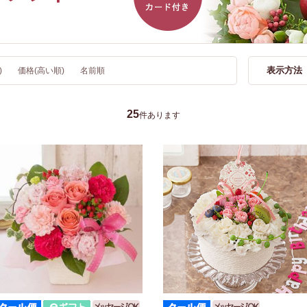
表示方法
)
価格(高い順)
名前順
25
件あります