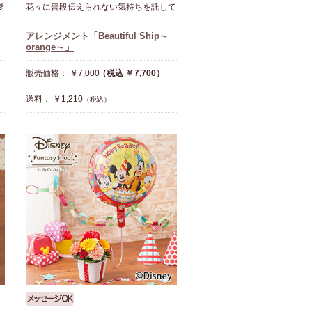
愛
花々に普段伝えられない気持ちを託して
アレンジメント「Beautiful Ship～
orange～」
販売価格： ￥7,000
（税込 ￥7,700）
送料： ￥1,210
（税込）