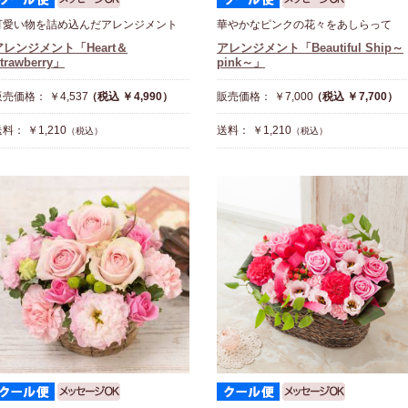
可愛い物を詰め込んだアレンジメント
華やかなピンクの花々をあしらって
アレンジメント「Heart＆
アレンジメント「Beautiful Ship～
trawberry」
pink～」
売価格： ￥4,537
（税込 ￥4,990）
販売価格： ￥7,000
（税込 ￥7,700）
料： ￥1,210
送料： ￥1,210
（税込）
（税込）