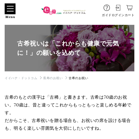
ガイド
ログイン
カート
Menu
古希祝いは「これからも健康で元気
に！」の願いを込めて
イイハナ・ドットコム
長寿のお祝い
古希のお祝い
古希のもとの漢字は「古稀」と書きます。古希は70歳のお祝
い。70歳は、昔と違ってこれからもっともっと楽しめる年齢で
す。
だからこそ、古希祝いを贈る場合も、お祝いの席を設ける場合
も、明るく楽しい雰囲気を大切にしたいですね。