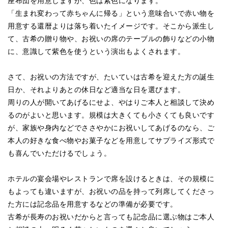
座布団を用意しますが、色は紫色になります。
「生まれ変わって赤ちゃんに帰る」という意味合いで赤い物を
用意する還暦よりは落ち着いたイメージです。そこから派生し
て、古希の贈り物や、お祝いの席のテーブルの飾りなどの小物
に、意識して紫色を使うという演出もよくされます。
さて、お祝いの方法ですが、たいていは古希を迎えた方の誕生
日か、それよりあとの休日など適当な日を選びます。
周りの人が開いてあげるにせよ、やはりご本人と相談して決め
るのがよいと思います。規模は大きくても小さくても良いです
が、家族や身内などでささやかにお祝いしてあげるのなら、ご
本人の好きな食べ物やお菓子などを用意してサプライズ形式で
も喜んでいただけるでしょう。
ホテルの宴会場やレストランで席を設けるときは、その規模に
もよっても違いますが、お祝いの品を持って列席してくださっ
た方には記念品を用意するなどの準備が必要です。
古希が長寿のお祝いだからと言っても記念品に選ぶ物はご本人