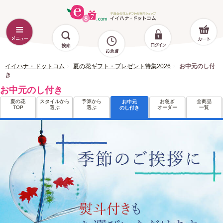
イイハナ・ドットコム
夏の花ギフト・プレゼント特集2026
お中元のし付
き
お中元のし付き
夏の花
スタイルから
予算から
お急ぎ
全商品
お中元
TOP
選ぶ
選ぶ
オーダー
一覧
のし付き