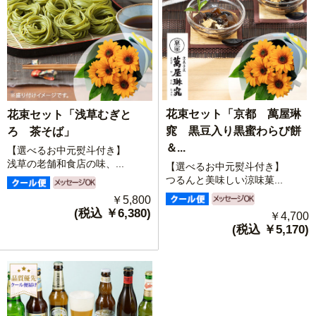
花束セット「京都 萬屋琳
花束セット「浅草むぎと
窕 黒豆入り黒蜜わらび餅
ろ 茶そば」
＆...
【選べるお中元熨斗付き】
浅草の老舗和食店の味、...
【選べるお中元熨斗付き】
つるんと美味しい涼味菓...
￥5,800
(税込 ￥6,380)
￥4,700
(税込 ￥5,170)