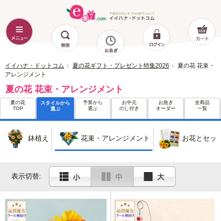
イイハナ・ドットコム
夏の花ギフト・プレゼント特集2026
夏の花 花束・
アレンジメント
夏の花 花束・アレンジメント
夏の花
予算から
お中元
お急ぎ
全商品
スタイルから
TOP
選ぶ
のし付き
オーダー
一覧
選ぶ
鉢植え
花束・アレンジメント
お花とセッ
表示切替: