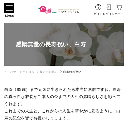
ガイド
ログイン
カート
Menu
感慨無量の長寿祝い、白寿
イイハナ・ドットコム
長寿のお祝い
白寿のお祝い
白寿（99歳）まで元気に生きられたら本当に素敵ですね。白寿
の真っ白な衣装がご本人の今までの人生の素晴らしさを彩って
くれます。
これまでの人生と、これからの人生を華やかに彩るように、白
寿の記念を皆でお祝いしましょう。