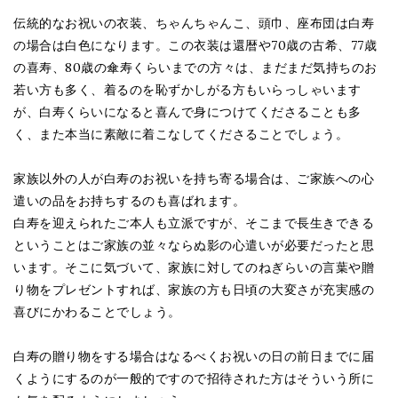
伝統的なお祝いの衣装、ちゃんちゃんこ、頭巾、座布団は白寿
の場合は白色になります。この衣装は還暦や70歳の古希、77歳
の喜寿、80歳の傘寿くらいまでの方々は、まだまだ気持ちのお
若い方も多く、着るのを恥ずかしがる方もいらっしゃいます
が、白寿くらいになると喜んで身につけてくださることも多
く、また本当に素敵に着こなしてくださることでしょう。
家族以外の人が白寿のお祝いを持ち寄る場合は、ご家族への心
遣いの品をお持ちするのも喜ばれます。
白寿を迎えられたご本人も立派ですが、そこまで長生きできる
ということはご家族の並々ならぬ影の心遣いが必要だったと思
います。そこに気づいて、家族に対してのねぎらいの言葉や贈
り物をプレゼントすれば、家族の方も日頃の大変さが充実感の
喜びにかわることでしょう。
白寿の贈り物をする場合はなるべくお祝いの日の前日までに届
くようにするのが一般的ですので招待された方はそういう所に