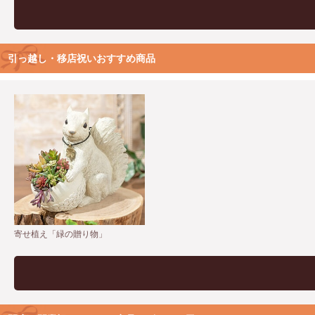
引っ越し・移店祝いおすすめ商品
寄せ植え「緑の贈り物」