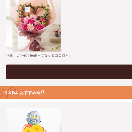
花束「Linked Heart～つながるココロ～」
出産祝いおすすめ商品