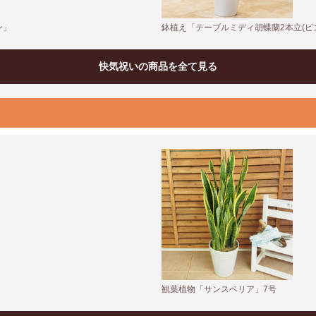
ン」
鉢植え「テーブルミディ胡蝶蘭2本立(ピ
快気祝いの商品を全て見る
観葉植物「サンスベリア」7号