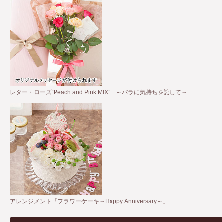
レター・ローズ“Peach and Pink MIX” ～バラに気持ちを託して～
アレンジメント「フラワーケーキ～Happy Anniversary～」