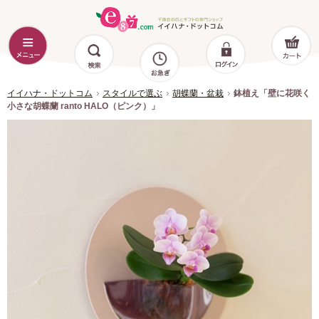
イイハナ・ドットコム
スタイルで選ぶ
胡蝶蘭・盆栽
鉢植え「壁に花咲く
小さな胡蝶蘭 ranto HALO（ピンク）」