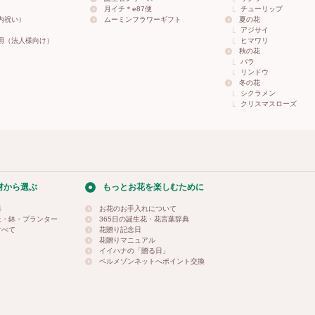
月イチ＊e87便
チューリップ
内祝い）
ムーミンフラワーギフト
夏の花
アジサイ
用（法人様向け）
ヒマワリ
秋の花
バラ
リンドウ
冬の花
シクラメン
クリスマスローズ
材から選ぶ
もっとお花を楽しむために
料
お花のお手入れについて
土・鉢・プランター
365日の誕生花・花言葉辞典
すべて
花贈り記念日
花贈りマニュアル
イイハナの「贈る日」
ベルメゾンネットへポイント交換