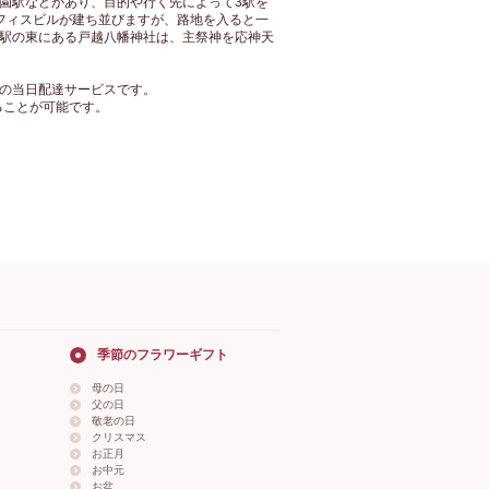
園駅などがあり、目的や行く先によって3駅を
フィスビルが建ち並びますが、路地を入ると一
駅の東にある戸越八幡神社は、主祭神を応神天
の当日配達サービスです。
ることが可能です。
季節のフラワーギフト
母の日
父の日
敬老の日
クリスマス
お正月
お中元
お盆