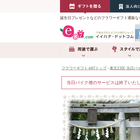
誕生日プレゼントなどのフラワーギフト通販な
用途で選ぶ
スタイルで選ぶ
フラワーギフト e87トップ
東京23区 当日バ
当日バイク便のサービスは終了いた