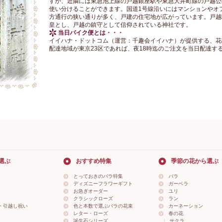
すが、近隣には東急池上線の戸越銀座駅や東急大井町線の戸越公
使い分けることができます。国道1号線沿いにはマンションやオ
方通行の狭い通りが多く、戸建の住宅地が広がっています。戸越
皇とし、戸越の鎮守として信仰されている神社です。
当日バイク便とは・・・
イイハナ・ドットコム（運営：千趣会イイハナ）が提供する、花
配達地域が東京23区であれば、夜18時迄のご注文を当日配達す
選ぶ
おすすめ特集
季節の花から選ぶ
とっておきのバラ特集
バラ
ディズニーフラワーギフト
ガーベラ
お急ぎオーダー
ユリ
クラシックローズ
ラン
・引越し祝い
色と本数で選ぶバラの花束
カーネーション
レター・ローズ
春の花
誕生石シリーズ
サクラ