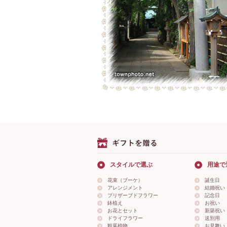
スタイルで選ぶ
用途で
花束（ブーケ）
誕生日
アレンジメント
結婚祝い
プリザーブドフラワー
記念日
鉢植え
お祝い
お花とセット
新築祝い
ドライフラワー
送別用
観葉植物
お見舞い