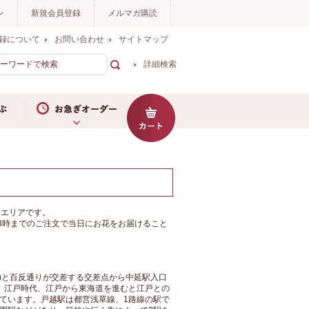
ン
新規会員登録
メルマガ購読
録について
お問い合わせ
サイトマップ
詳細検索
お急ぎオーダー
戸越にお花をお届けならイイハナ・
送エリアです。
8時までのご注文で当日にお花をお届けること
)と百反通りが交差する交差点から中延駅入口
、江戸時代、江戸から東海道を進むと江戸との
ています。戸越駅は都営浅草線、1路線の駅で