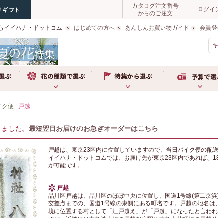
カタログ注文番号
ログイ
からのご注文
らイイハナ・ドットコム
はじめての方へ
あんしんお買い物ガイド
会員登
お花の種類で選ぶ
特集から選ぶ
予算で選ぶ
イク便
戸越
しました。
最短翌日お届けのお急ぎオーダーはこちら
戸越は、東京23区内に位置していますので、当日バイク便の配
イイハナ・ドットコムでは、お届け先が東京23区内であれば、1
が可能です。
戸越
品川区戸越は、品川区のほぼ中央に位置し、国道1号線(第二京浜
交差点までの、国道1号線の東側にある町名です。戸越の地名は
境に位置する村として「江戸越え」が「戸越」になったと言われ