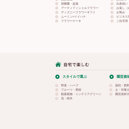
胡蝶蘭・盆栽
出産祝い
アーティフィシャルフラワー
お返し（
ディズニーフラワーギフト
お悔み
ムーミン×イイハナ
ビジネス
フラワーケーキ
ご自宅用
スタイルで選ぶ
園芸資
野菜・ハーブ
薬剤・肥
フルーツ・果樹
土・培養
観葉植物・インテリアグリーン
園芸資材
花・樹木