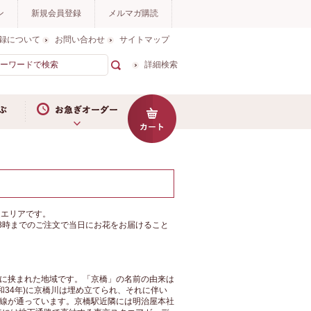
ン
新規会員登録
メルマガ購読
録について
お問い合わせ
サイトマップ
詳細検索
お急ぎオーダー
京橋にお花をお届けならイイハナ・
送エリアです。
8時までのご注文で当日にお花をお届けること
に挟まれた地域です。「京橋」の名前の由来は
和34年)に京橋川は埋め立てられ、それに伴い
線が通っています。京橋駅近隣には明治屋本社