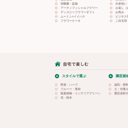
胡蝶蘭・盆栽
出産祝い
アーティフィシャルフラワー
お返し（
ディズニーフラワーギフト
お悔み
ムーミン×イイハナ
ビジネス
フラワーケーキ
ご自宅用
スタイルで選ぶ
園芸資
野菜・ハーブ
薬剤・肥
フルーツ・果樹
土・培養
観葉植物・インテリアグリーン
園芸資材
花・樹木