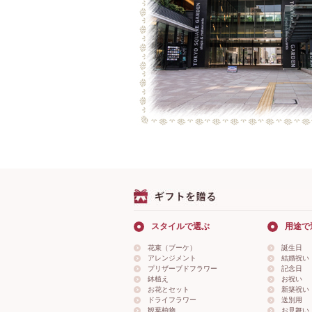
スタイルで選ぶ
用途で
花束（ブーケ）
誕生日
アレンジメント
結婚祝い
プリザーブドフラワー
記念日
鉢植え
お祝い
お花とセット
新築祝い
ドライフラワー
送別用
観葉植物
お見舞い