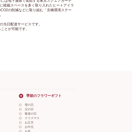
年には地下通路で直結する東京スクエアガーデ
に植栽スペースを多く取り入れたヒートアイラ
のCO2の削減などに取り組む「京橋環境ステー
。
の当日配達サービスです。
ることが可能です。
季節のフラワーギフト
母の日
父の日
敬老の日
クリスマス
お正月
お中元
お盆