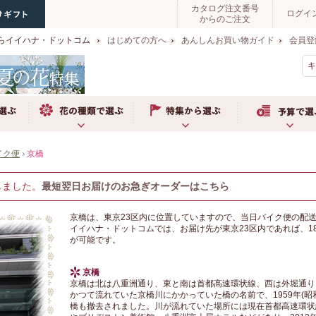
カタログ注文番号
ログイ
からのご注文
らイイハナ・ドットコム
はじめての方へ
あんしんお買い物ガイド
会員登
お花の種類で選ぶ
特集から選ぶ
予算で選ぶ
イク便
京橋
しました。
最短翌日お届けのお急ぎオーダーはこちら
京橋は、東京23区内に位置していますので、当日バイク便の配
イイハナ・ドットコムでは、お届け先が東京23区内であれば、1
が可能です。
京橋
京橋は北は八重洲通り、東と南は首都高速環状線、西は外堀通り
かつて流れていた京橋川にかかっていた橋の名前で、1959年(昭
橋も撤去されました。川が流れていた場所には現在首都高速環状