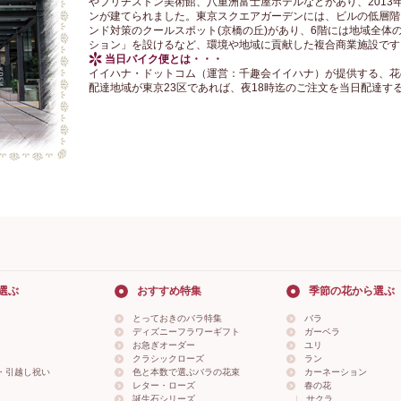
やブリヂストン美術館、八重洲富士屋ホテルなどがあり、2013
ンが建てられました。東京スクエアガーデンには、ビルの低層階
ンド対策のクールスポット(京橋の丘)があり、6階には地域全体
ション」を設けるなど、環境や地域に貢献した複合商業施設です
当日バイク便とは・・・
イイハナ・ドットコム（運営：千趣会イイハナ）が提供する、花
配達地域が東京23区であれば、夜18時迄のご注文を当日配達す
選ぶ
おすすめ特集
季節の花から選ぶ
とっておきのバラ特集
バラ
ディズニーフラワーギフト
ガーベラ
お急ぎオーダー
ユリ
クラシックローズ
ラン
・引越し祝い
色と本数で選ぶバラの花束
カーネーション
レター・ローズ
春の花
誕生石シリーズ
サクラ