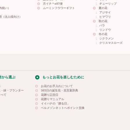
月イチ＊e87便
チューリップ
内祝い）
ムーミンフラワーギフト
夏の花
アジサイ
用（法人様向け）
ヒマワリ
秋の花
バラ
リンドウ
冬の花
シクラメン
クリスマスローズ
材から選ぶ
もっとお花を楽しむために
料
お花のお手入れについて
土・鉢・プランター
365日の誕生花・花言葉辞典
すべて
花贈り記念日
花贈りマニュアル
イイハナの「贈る日」
ベルメゾンネットへポイント交換