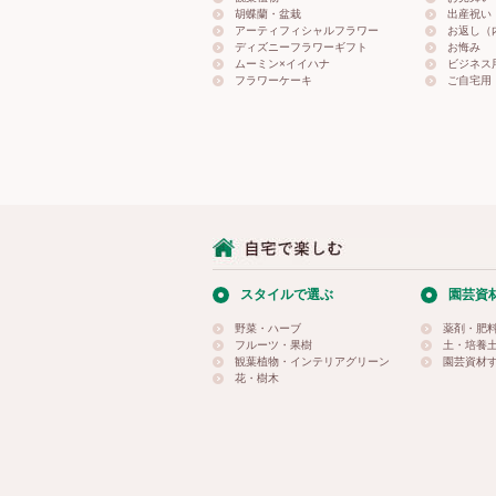
胡蝶蘭・盆栽
出産祝い
アーティフィシャルフラワー
お返し（
ディズニーフラワーギフト
お悔み
ムーミン×イイハナ
ビジネス
フラワーケーキ
ご自宅用
スタイルで選ぶ
園芸資
野菜・ハーブ
薬剤・肥
フルーツ・果樹
土・培養
観葉植物・インテリアグリーン
園芸資材
花・樹木