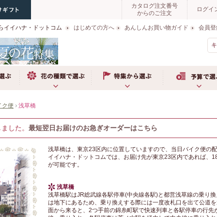
カタログ注文番号
ログイ
からのご注文
らイイハナ・ドットコム
はじめての方へ
あんしんお買い物ガイド
会員登
お花の種類で選ぶ
特集から選ぶ
予算で選ぶ
イク便
浅草橋
しました。
最短翌日お届けのお急ぎオーダーはこちら
浅草橋は、東京23区内に位置していますので、当日バイク便の
イイハナ・ドットコムでは、お届け先が東京23区内であれば、1
が可能です。
浅草橋
浅草橋駅はJR総武線各駅停車(中央線各駅)と都営浅草線の乗り
は地下にあるため、乗り換えする際には一度改札口を出て公道を
面から来ると、2つ手前の錦糸町駅で快速列車と各駅停車の行先