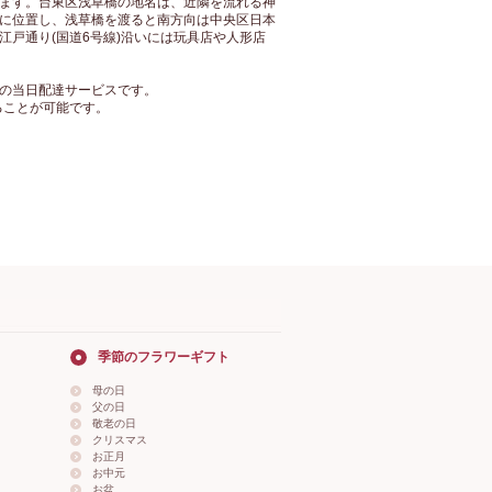
ます。台東区浅草橋の地名は、近隣を流れる神
に位置し、浅草橋を渡ると南方向は中央区日本
戸通り(国道6号線)沿いには玩具店や人形店
の当日配達サービスです。
ることが可能です。
季節のフラワーギフト
母の日
父の日
敬老の日
クリスマス
お正月
お中元
お盆