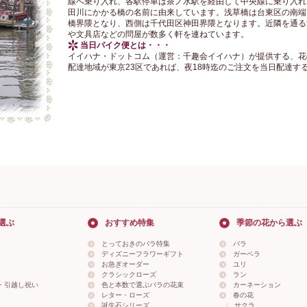
線へ乗り入れ、各駅停車は茶ノ水駅を経由して中央線に乗り入れ
田川にかかる橋の名前に由来しています。浅草橋は台東区の南端
橋界隈となり、西側は千代田区神田界隈となります。近隣を通る江
や文具店などの問屋が数多く軒を連ねています。
当日バイク便とは・・・
イイハナ・ドットコム（運営：千趣会イイハナ）が提供する、花
配達地域が東京23区であれば、夜18時迄のご注文を当日配達す
選ぶ
おすすめ特集
季節の花から選ぶ
とっておきのバラ特集
バラ
ディズニーフラワーギフト
ガーベラ
お急ぎオーダー
ユリ
クラシックローズ
ラン
・引越し祝い
色と本数で選ぶバラの花束
カーネーション
レター・ローズ
春の花
誕生石シリーズ
サクラ