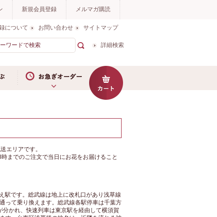
ン
新規会員登録
メルマガ購読
録について
お問い合わせ
サイトマップ
詳細検索
お急ぎオーダー
浅草橋にお花をお届けならイイハナ
配送エリアです。
8時までのご注文で当日にお花をお届けること
換え駅です。総武線は地上に改札口があり浅草線
通って乗り換えます。総武線各駅停車は千葉方
が分かれ、快速列車は東京駅を経由して横須賀