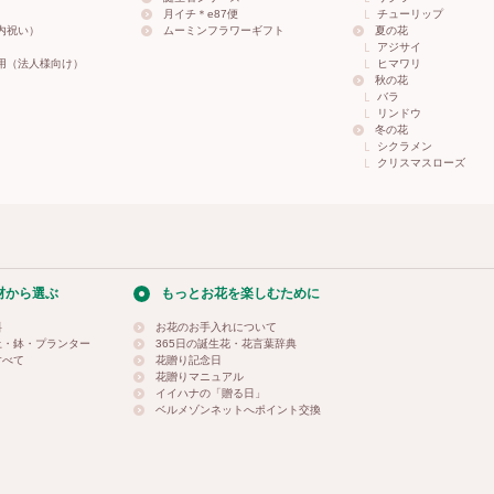
月イチ＊e87便
チューリップ
内祝い）
ムーミンフラワーギフト
夏の花
アジサイ
用（法人様向け）
ヒマワリ
秋の花
バラ
リンドウ
冬の花
シクラメン
クリスマスローズ
材から選ぶ
もっとお花を楽しむために
料
お花のお手入れについて
土・鉢・プランター
365日の誕生花・花言葉辞典
すべて
花贈り記念日
花贈りマニュアル
イイハナの「贈る日」
ベルメゾンネットへポイント交換