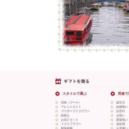
スタイルで選ぶ
用途で
花束（ブーケ）
誕生日
アレンジメント
結婚祝い
プリザーブドフラワー
記念日
鉢植え
お祝い
お花とセット
新築祝い
ドライフラワー
送別用
観葉植物
お見舞い