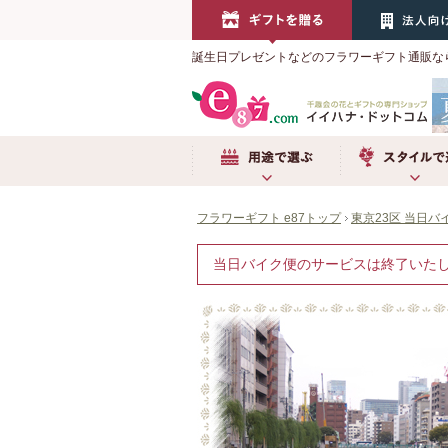
誕生日プレゼントなどのフラワーギフト通販な
用途で選ぶ
スタイルで選ぶ
フラワーギフト e87トップ
東京23区 当日バ
当日バイク便のサービスは終了いた