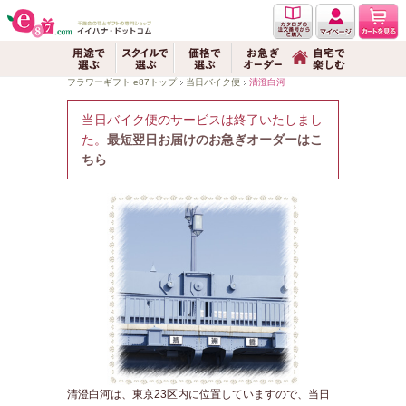
フラワーギフト e87トップ
当日バイク便
清澄白河
清澄白河にお花
当日バイク便のサービスは終了いたしまし
た。
最短翌日お届けのお急ぎオーダーはこ
ちら
清澄白河は、東京23区内に位置していますので、当日