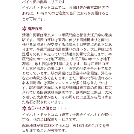
バイク便の配送エリアです。
イイハナ・ドットコムでは、お届け先が東京23区内で
あれば、18時までのご注文で当日にお花をお届けるこ
とが可能です。
清澄白河
清澄白河駅は東京メトロ半蔵門線と都営大江戸線の乗換
駅です。清澄白河駅は東西に伸びる清洲橋通りと南北に
伸びる清澄通りが交差する清澄三丁目交差点の真下にあ
ります。半蔵門線は清洲橋通りの真下を、大江戸線は清
澄通りの真下を走っていて清澄白河駅で交差します。半
蔵門線のホームは地下3階に、大江戸線のホームは地下
2階に、改札階は地下1階にあります。駅は江東区白河
と江東区清澄との境にあり、両方の地名を合わせて駅名
となっています。駅の周辺には霊巌寺や常照院、淨心寺
などの寺院が多くあります。また、駅の北部を流れる小
名木川周辺には高層マンションが多く建ち並んでいま
す。駅の南西方面にある清澄庭園は東京都の名勝に指定
されている回遊式林泉庭園です。庭園内には隅田川の水
を引いた大泉水があり、その周りには全国から取り寄せ
た名石が配されています。
当日バイク便とは・・・
イイハナ・ドットコム（運営：千趣会イイハナ）が提供
する、花の当日配達サービスです。
配達地域が東京23区であれば、夜18時迄のご注文を当
日配達することが可能です。