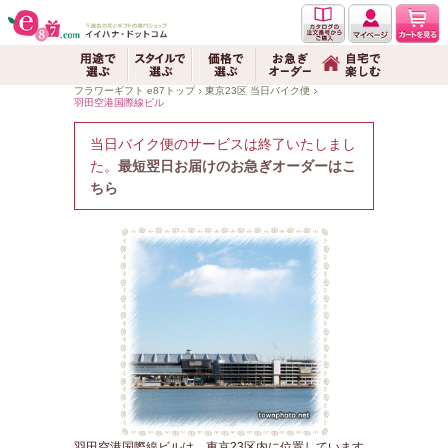
フラワーギフト e87トップ
東京23区 当日バイク便
羽田空港国際線ビル
羽田空港国際線
当日バイク便のサービスは終了いたしまし
た。
最短翌日お届けのお急ぎオーダーはこ
ちら
羽田空港国際線ビルは、東京23区内に位置しています