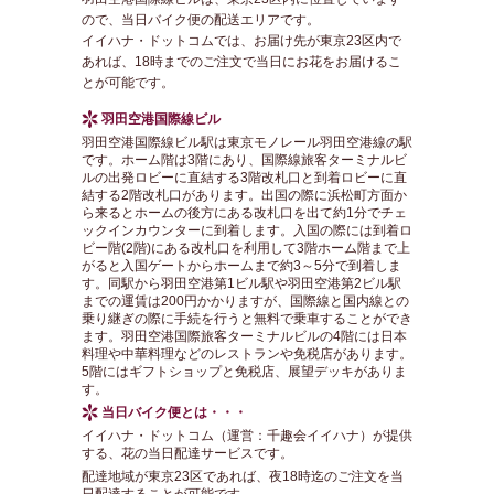
ので、当日バイク便の配送エリアです。
イイハナ・ドットコムでは、お届け先が東京23区内で
あれば、18時までのご注文で当日にお花をお届けるこ
とが可能です。
羽田空港国際線ビル
羽田空港国際線ビル駅は東京モノレール羽田空港線の駅
です。ホーム階は3階にあり、国際線旅客ターミナルビ
ルの出発ロビーに直結する3階改札口と到着ロビーに直
結する2階改札口があります。出国の際に浜松町方面か
ら来るとホームの後方にある改札口を出て約1分でチェ
ックインカウンターに到着します。入国の際には到着ロ
ビー階(2階)にある改札口を利用して3階ホーム階まで上
がると入国ゲートからホームまで約3～5分で到着しま
す。同駅から羽田空港第1ビル駅や羽田空港第2ビル駅
までの運賃は200円かかりますが、国際線と国内線との
乗り継ぎの際に手続を行うと無料で乗車することができ
ます。羽田空港国際旅客ターミナルビルの4階には日本
料理や中華料理などのレストランや免税店があります。
5階にはギフトショップと免税店、展望デッキがありま
す。
当日バイク便とは・・・
イイハナ・ドットコム（運営：千趣会イイハナ）が提供
する、花の当日配達サービスです。
配達地域が東京23区であれば、夜18時迄のご注文を当