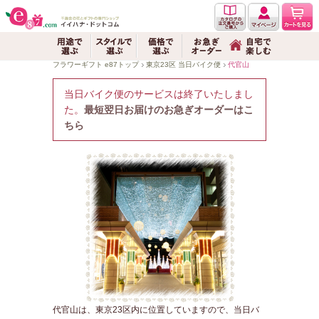
フラワーギフト e87トップ
東京23区 当日バイク便
代官山
代官山にお花を
当日バイク便のサービスは終了いたしまし
た。
最短翌日お届けのお急ぎオーダーはこ
ちら
代官山は、東京23区内に位置していますので、当日バ