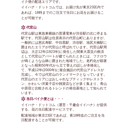
イク便の配送エリアです。
イイハナ・ドットコムでは、お届け先が東京23区内で
あれば、18時までのご注文で当日にお花をお届けるこ
とが可能です。
代官山
代官山駅は東急東横線の普通電車が渋谷駅の次に停まる
駅です。代官山駅は住居表示の代官山町にありますが、
一般的には恵比寿駅、中目黒駅、渋谷駅、池尻大橋駅に
囲まれたエリアが代官山と呼ばれています。代官山駅周
辺は、大正12年(1923年)に発生した関東大震災の救済
として代官山アパートが建てられたときには、フクロウ
が鳴くような山林に囲まれた地域でした。老朽化が顕著
となった昭和50年代から立て替えの話しが本格化し
て、平成12年(2000年)に複合施設の代官山アドレスが
完成し、今では代官山のランドマークとなっています。
代官山のエリアにはおしゃれなブティックやレストラ
ン、かわいい洋菓子店や雑貨店などが多く集まり、青山
や原宿と比較されるトレンドの発信基地として知られて
います。
当日バイク便とは・・・
イイハナ・ドットコム（運営：千趣会イイハナ）が提供
する、花の当日配達サービスです。
配達地域が東京23区であれば、夜18時迄のご注文を当
日配達することが可能です。