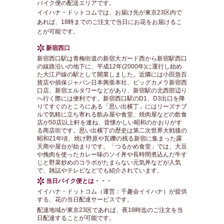
バイク便の配送エリアです。
イイハナ・ドットコムでは、お届け先が東京23区内で
あれば、18時までのご注文で当日にお花をお届けるこ
とが可能です。
新宿西口
新宿西口駅は青梅街道の新宿大ガード西から新宿駅西口
の線路沿いの地下に、平成12年(2000年)に運行し始め
た大江戸線の駅として開業しました。近隣には小田急百
貨店や損保ジャパン日本興亜本社、ビッグカメラ新宿西
口店、新宿エルタワーなどがあり、新宿駅の北西部辺り
へ行く際には便利です。新宿西口駅のD1、D3出口を降
りてすぐのところにある「思い出横丁」にはリーズナブ
ルで気軽に立ち寄れる飲み屋や食堂、焼肉屋などの飲食
店が50店以上軒を連ね、昔懐かしい昭和のかおりがす
る商店街です。思い出横丁の歴史は第二次世界大戦後の
昭和21年頃、焼け野原や瓦礫の残る新宿に集まった露
天商や屋台が始まりです。「つるかめ食堂」では、大豆
や挽肉を使ったカレー味のソイ丼や長時間煮込んだ牛す
じと野菜炒めのコラボがたまらない元気丼などが人気
で、雑誌やテレビなどでも紹介されています。
当日バイク便とは・・・
イイハナ・ドットコム（運営：千趣会イイハナ）が提供
する、花の当日配達サービスです。
配達地域が東京23区であれば、夜18時迄のご注文を当
日配達することが可能です。