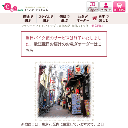
フラワーギフト e87トップ
東京23区 当日バイク便
新宿西口
新宿西口にお花
当日バイク便のサービスは終了いたしまし
た。
最短翌日お届けのお急ぎオーダーはこ
ちら
新宿西口は、東京23区内に位置していますので、当日