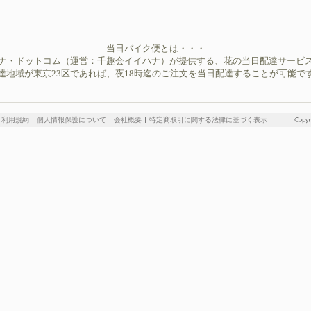
当日バイク便とは・・・
ナ・ドットコム（運営：千趣会イイハナ）が提供する、花の当日配達サービ
達地域が東京23区であれば、夜18時迄のご注文を当日配達することが可能で
利用規約
個人情報保護について
会社概要
特定商取引に関する法律に基づく表示