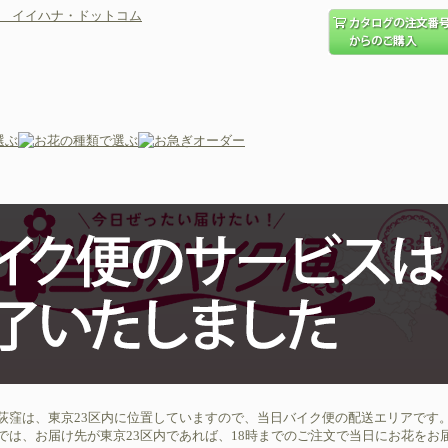
荻窪は、東京23区内に位置していますので、当日バイク便の配送エリアです
では、お届け先が東京23区内であれば、18時までのご注文で当日にお花をお