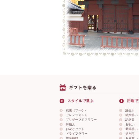
スタイルで選ぶ
用途で
花束（ブーケ）
誕生日
アレンジメント
結婚祝い
プリザーブドフラワー
記念日
鉢植え
お祝い
お花とセット
新築祝い
ドライフラワー
送別用
観葉植物
お見舞い