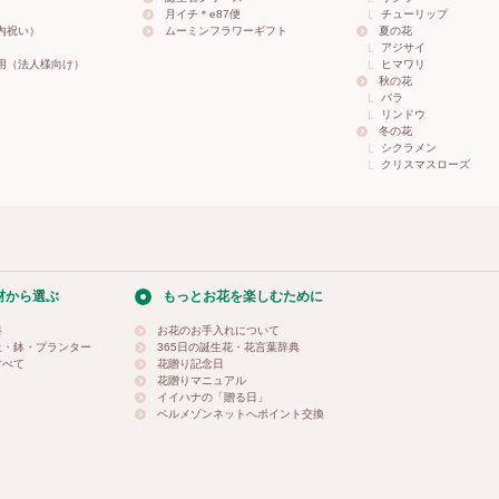
月イチ＊e87便
チューリップ
内祝い）
ムーミンフラワーギフト
夏の花
アジサイ
用（法人様向け）
ヒマワリ
秋の花
バラ
リンドウ
冬の花
シクラメン
クリスマスローズ
材から選ぶ
もっとお花を楽しむために
料
お花のお手入れについて
土・鉢・プランター
365日の誕生花・花言葉辞典
すべて
花贈り記念日
花贈りマニュアル
イイハナの「贈る日」
ベルメゾンネットへポイント交換