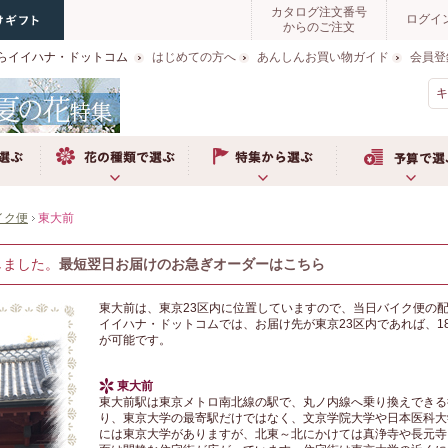
カタログ注文番号
ログイ
からのご注文
らイイハナ・ドットコム
はじめての方へ
あんしんお買い物ガイド
会員登
お花の種類で選ぶ
特集から選ぶ
予算で選ぶ
イク便
東大前
しました。
最短翌日お届けのお急ぎオーダーはこちら
東大前は、東京23区内に位置していますので、当日バイク便の
イイハナ・ドットコムでは、お届け先が東京23区内であれば、1
が可能です。
東大前
東大前駅は東京メトロ南北線の駅で、丸ノ内線へ乗り換えできる
り、東京大学の最寄駅だけではなく、文京学院大学や日本医科大
には東京大学がありますが、北東～北にかけては真浄寺や長元寺