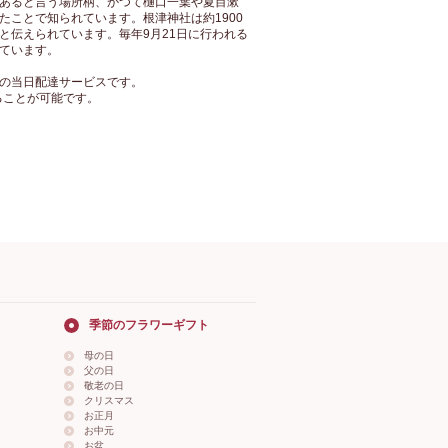
あると言う場所柄、かつて樋口一葉や夏目漱
ことで知られています。根津神社は約1900
と伝えられています。毎年9月21日に行われる
ています。
の当日配達サービスです。
ることが可能です。
季節のフラワーギフト
母の日
父の日
敬老の日
クリスマス
お正月
お中元
お盆