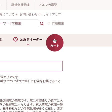
ン
新規会員登録
メルマガ購読
録について
お問い合わせ
サイトマップ
詳細検索
お急ぎオーダー
東大前にお花をお届けならイイハナ
配送エリアです。
8時までのご注文で当日にお花をお届けること
後楽園駅の隣駅です。駅は本郷通りの真下にあ
学の最寄駅にもなります。東大前駅の東側一帯
、根津神社などの寺院仏閣が多く点在し、西方