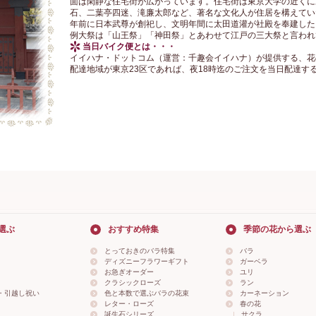
面は閑静な住宅街が広がっています。住宅街は東京大学の近くに
石、二葉亭四迷、滝廉太郎など、著名な文化人が住居を構えていた
年前に日本武尊が創祀し、文明年間に太田道灌が社殿を奉建した
例大祭は「山王祭」「神田祭」とあわせて江戸の三大祭と言われ
当日バイク便とは・・・
イイハナ・ドットコム（運営：千趣会イイハナ）が提供する、花
配達地域が東京23区であれば、夜18時迄のご注文を当日配達す
選ぶ
おすすめ特集
季節の花から選ぶ
とっておきのバラ特集
バラ
ディズニーフラワーギフト
ガーベラ
お急ぎオーダー
ユリ
クラシックローズ
ラン
・引越し祝い
色と本数で選ぶバラの花束
カーネーション
レター・ローズ
春の花
誕生石シリーズ
サクラ