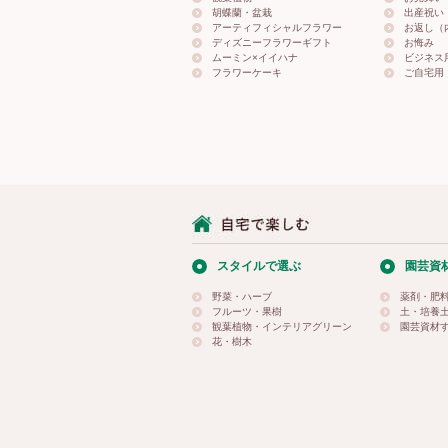
胡蝶蘭・盆栽
出産祝い
アーティフィシャルフラワー
お返し（
ディズニーフラワーギフト
お悔み
ムーミン×イイハナ
ビジネス
フラワーケーキ
ご自宅用
スタイルで選ぶ
園芸資
野菜・ハーブ
薬剤・肥
フルーツ・果樹
土・培養
観葉植物・インテリアグリーン
園芸資材
花・樹木