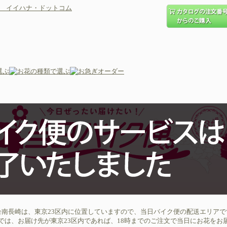
合南長崎は、東京23区内に位置していますので、当日バイク便の配送エリアで
では、お届け先が東京23区内であれば、18時までのご注文で当日にお花をお