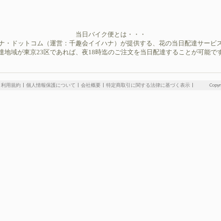
当日バイク便とは・・・
ナ・ドットコム（運営：千趣会イイハナ）が提供する、花の当日配達サービ
達地域が東京23区であれば、夜18時迄のご注文を当日配達することが可能で
利用規約
個人情報保護について
会社概要
特定商取引に関する法律に基づく表示