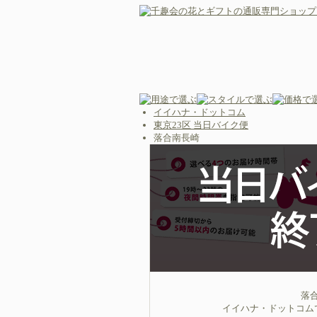
イイハナ・ドットコム
東京23区 当日バイク便
落合南長崎
落
イイハナ・ドットコム