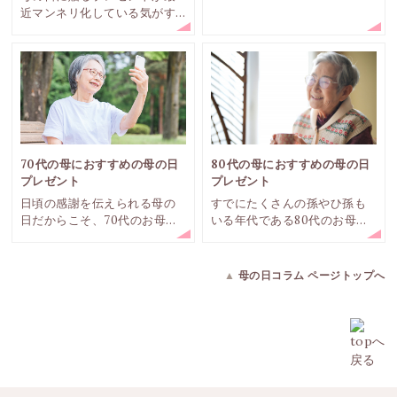
近マンネリ化している気がす
ても素敵ですね。母の日メッ
る、と感じる方もいるでしょ
セージに何を書いたら？と迷
う。今回は、母の日におすす
っている人、案外多いので
めの珍しいプレゼントをご紹
す。参考にできる文例をご紹
介いたします。
介します。
70代の母におすすめの母の日
80代の母におすすめの母の日
プレゼント
プレゼント
日頃の感謝を伝えられる母の
すでにたくさんの孫やひ孫も
日だからこそ、70代のお母さ
いる年代である80代のお母さ
んへの労りや健康、長生きし
んには、どんな母の日プレゼ
て欲しいという気持ちを込め
ントを選べば喜んでもらえる
ることができます。今回は、
のでしょうか？今回は、80代
▲
母の日コラム ページトップへ
まだまだ元気でいて欲しい70
のお母さんに贈りたいおすす
代のお母さんにおすすめの母
めの母の日プレゼントをご紹
の日のプレゼントをご紹介い
介いたします。
たします。