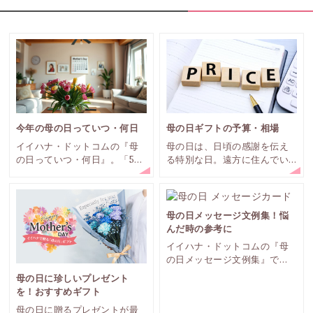
今年の母の日っていつ・何日
母の日ギフトの予算・相場
イイハナ・ドットコムの『母
母の日は、日頃の感謝を伝え
の日っていつ・何日』。「5月
る特別な日。遠方に住んでい
の第2日曜日」は母の日。年度
る場合はなかなか訪れること
によって1週間の誤差がある母
も難しく、電話だけでは物足
の日。今年はいつなのでしょ
りないと感じることもありま
う？
すよね。そんな時、感謝の気
母の日メッセージ文例集！悩
持ちを込めて贈り物をするこ
んだ時の参考に
とが一般的です。
イイハナ・ドットコムの『母
の日メッセージ文例集』で
は、母の日に使えるメッセー
母の日に珍しいプレゼント
ジを集めてみました。母の日
を！おすすめギフト
のプレゼントにメッセージを
母の日に贈るプレゼントが最
つけて、感謝の気持ちを伝え