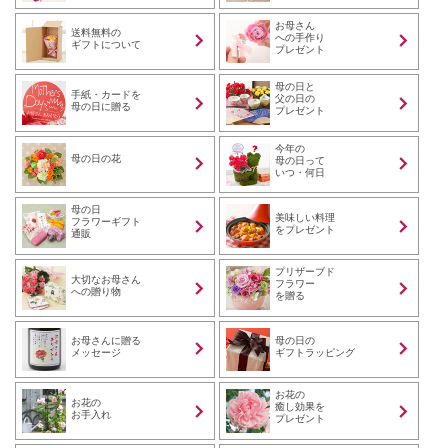
お母さん
送料無料の
への手作り
ギフトについて
プレゼント
母の日と
手紙・カードを
父の日の
母の日に贈る
プレゼント
今年の
母の日の花
母の日って
いつ・何日
母の日
美味しい料理
フラワーギフト
をプレゼント
通販
プリザーブド
大切なお母さん
フラワー
への贈り物
を贈る
お母さんに贈る
母の日の
メッセージ
ギフトラッピング
お花の
お花の
癒し効果を
お手入れ
プレゼント