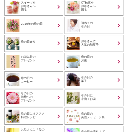
スイーツを
CT触媒を
お母さんへ
お母さんへ
贈る
贈る
初めての
2016年の母の日
母の日
お母さんに
母の日参り
人気の和菓子
お花以外の
母の日の
プレゼント
お茶
母の日の
母の日の
菓子
コーヒー
母の日の
母の日に
義母への
小物＋お花
プレゼント
母の日にオススメ
母の日の
料理レシピ
英語メッセージ集
お母さんに「母の
母の日を盛り上げ