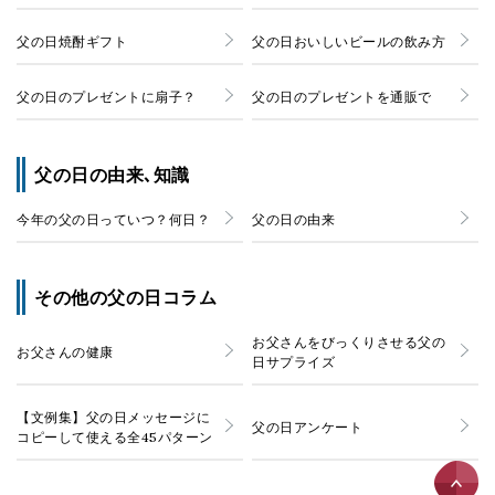
父の日焼酎ギフト
父の日おいしいビールの飲み方
父の日のプレゼントに扇子？
父の日のプレゼントを通販で
父の日の由来､知識
今年の父の日っていつ？何日？
父の日の由来
その他の父の日コラム
お父さんをびっくりさせる父の
お父さんの健康
日サプライズ
【文例集】父の日メッセージに
父の日アンケート
コピーして使える全45パターン