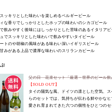
スッキリとした味わいを楽しめるベルギービール
ィな香りでしっかりとしたホップの味わいのシカゴビール
で飲みやすく後味にはしっかりとした苦味のあるイタリアビ
ュでスッキリとした味わいで飲みやすいタイビール
ートのや胡椒の風味がある味わい深いイギリスビール
甘みがある上品で濃厚な味わいのスリランカビール
選ぶ
父の日 花束セット「厳選・世界のビール飲
【SOLD OUT】
タイの陽気な風、ドイツの凛とした空気、ス
らのセットでは、気持ちが伝わる鮮やかなヒ
愛され育まれてきた六つの個性をひとつのセ