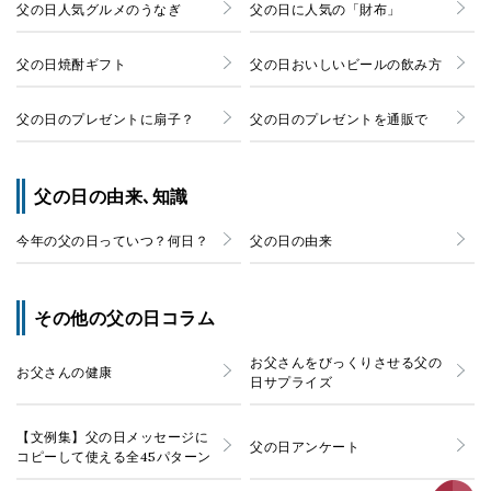
父の日人気グルメのうなぎ
父の日に人気の「財布」
父の日焼酎ギフト
父の日おいしいビールの飲み方
父の日のプレゼントに扇子？
父の日のプレゼントを通販で
父の日の由来､知識
今年の父の日っていつ？何日？
父の日の由来
その他の父の日コラム
お父さんをびっくりさせる父の
お父さんの健康
日サプライズ
【文例集】父の日メッセージに
父の日アンケート
コピーして使える全45パターン