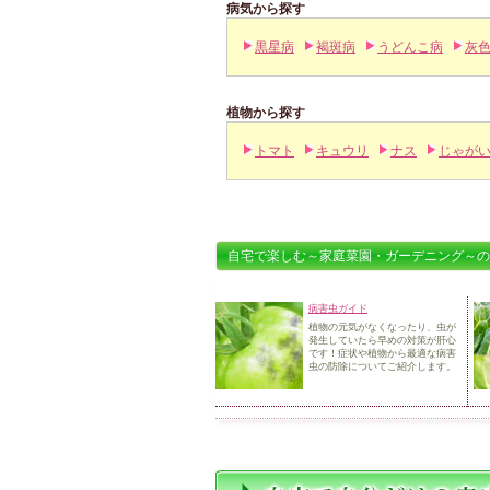
病気から探す
黒星病
褐斑病
うどんこ病
灰
植物から探す
トマト
キュウリ
ナス
じゃが
自宅で楽しむ～家庭菜園・ガーデニング～の
病害虫ガイド
植物の元気がなくなったり、虫が
発生していたら早めの対策が肝心
です！
症状や植物から最適な病害
虫の防除についてご紹介します。