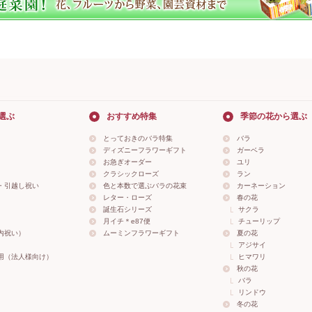
選ぶ
おすすめ特集
季節の花から選ぶ
とっておきのバラ特集
バラ
ディズニーフラワーギフト
ガーベラ
お急ぎオーダー
ユリ
クラシックローズ
ラン
・引越し祝い
色と本数で選ぶバラの花束
カーネーション
レター・ローズ
春の花
誕生石シリーズ
サクラ
月イチ＊e87便
チューリップ
内祝い）
ムーミンフラワーギフト
夏の花
アジサイ
用（法人様向け）
ヒマワリ
秋の花
バラ
リンドウ
冬の花