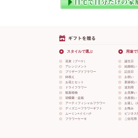
スタイルで選ぶ
用途で
花束（ブーケ）
誕生日
アレンジメント
結婚祝い
プリザーブドフラワー
記念日
鉢植え
お祝い
お花とセット
新築祝い
ドライフラワー
送別用
観葉植物
お見舞い
胡蝶蘭・盆栽
出産祝い
アーティフィシャルフラワー
お返し（
ディズニーフラワーギフト
お悔み
ムーミン×イイハナ
ビジネス
フラワーケーキ
ご自宅用