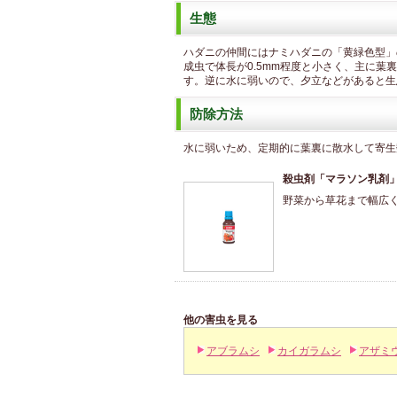
生態
ハダニの仲間にはナミハダニの「黄緑色型」
成虫で体長が0.5mm程度と小さく、主に
す。逆に水に弱いので、夕立などがあると生
防除方法
水に弱いため、定期的に葉裏に散水して寄生
殺虫剤「マラソン乳剤
野菜から草花まで幅広
他の害虫を見る
アブラムシ
カイガラムシ
アザミ