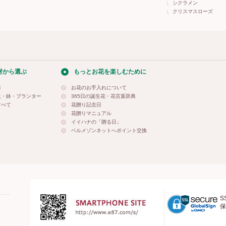
シクラメン
クリスマスローズ
材から選ぶ
もっとお花を楽しむために
料
お花のお手入れについて
土・鉢・プランター
365日の誕生花・花言葉辞典
すべて
花贈り記念日
花贈りマニュアル
イイハナの「贈る日」
ベルメゾンネットへポイント交換
S
保