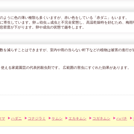
のように色の薄い種類も多くいますが、赤い色をしている「赤ダニ」もいます。
葉裏に寄生しています。卵→幼虫→成虫と不完全変態し、高温乾燥時を好むため、梅雨
息密度が下がります。卵や成虫の状態で越冬します。
数を減らすことはできますが、室内や雨の当らない軒下などの植物は被害の進行が
」
く使える家庭園芸の代表的殺虫剤です。 広範囲の害虫にすぐれた効果があります。
ウマ
ハダニ
コナジラミ
ケムシ
エカキムシ
コガネムシ
ハバチ