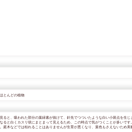
ほとんどの植物
見ると、吸われた部分の葉緑素が抜けて、針先でつついたような白い小斑点を生じ
なると白くカスリ状にまとまって見えるため、この時点で気がつくことが多いです
。庭木などでは枯れることはありませんが生育が悪くなり、葉色もさえないため美