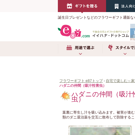
誕生日プレゼントなどのフラワーギフト通販な
用途で選ぶ
スタイルで選ぶ
フラワーギフト e87トップ
自宅で楽しむ～家
ハダニの仲間（吸汁性害虫）
ハダニの仲間（吸汁
虫）
葉裏に寄生し汁を吸い込みます。被害が進む
類のダニ退治薬を交互に散布して防除するこ