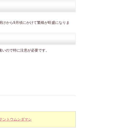
明けから9月頃にかけて繁殖が旺盛になりま
速いので特に注意が必要です。
テントウムシダマシ