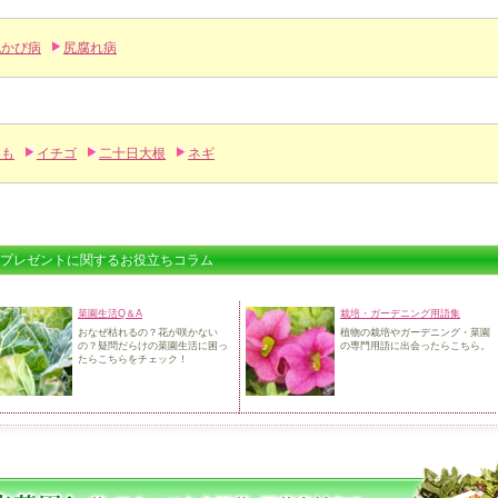
色かび病
尻腐れ病
いも
イチゴ
二十日大根
ネギ
プレゼントに関するお役立ちコラム
菜園生活Q＆A
栽培・ガーデニング用語集
おなぜ枯れるの？花が咲かない
植物の栽培やガーデニング・菜園
の？
疑問だらけの菜園生活に困っ
の
専門用語に出会ったらこちら。
たらこちらをチェック！