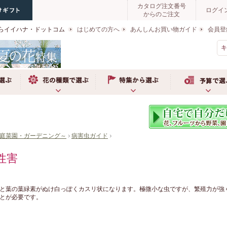
カタログ注文番号
ログイ
からのご注文
らイイハナ・ドットコム
はじめての方へ
あんしんお買い物ガイド
会員登
お花の種類で選ぶ
特集から選ぶ
予算で選ぶ
庭菜園・ガーデニング～
病害虫ガイド
性害
と葉の葉緑素がぬけ白っぽくカスリ状になります。極微小な虫ですが、繁殖力が強
とが必要です。