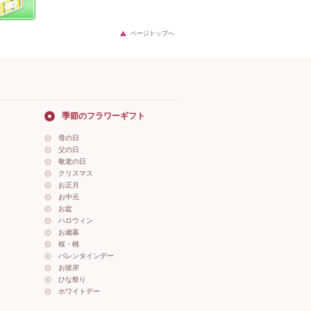
ページトップへ
季節のフラワーギフト
母の日
父の日
敬老の日
クリスマス
お正月
お中元
お盆
ハロウィン
お歳暮
桜・桃
バレンタインデー
お彼岸
ひな祭り
ホワイトデー