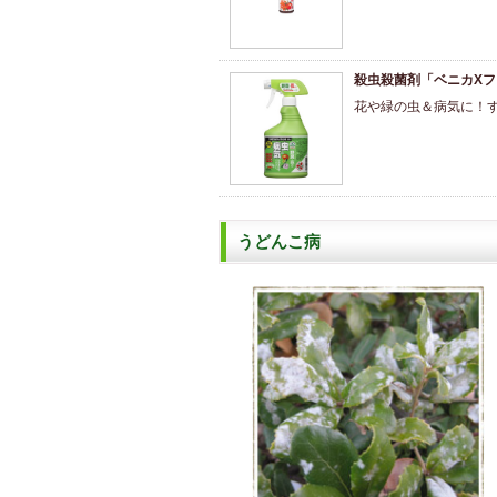
殺虫殺菌剤「ベニカX
花や緑の虫＆病気に！
うどんこ病