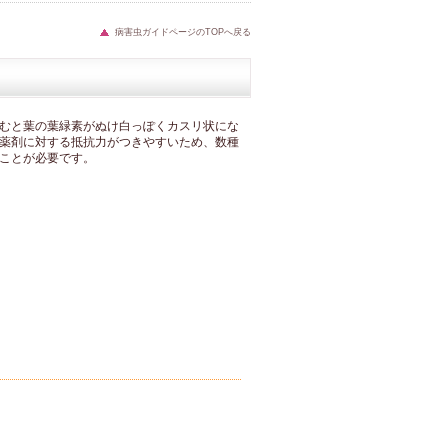
病害虫ガイドページのTOPへ戻る
むと葉の葉緑素がぬけ白っぽくカスリ状にな
薬剤に対する抵抗力がつきやすいため、数種
ことが必要です。