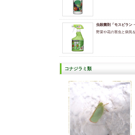
虫殺菌剤「モスピラン
野菜や花の害虫と病気
コナジラミ類