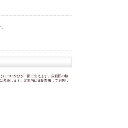
す。
うに白いかびが一面に生えます。広範囲の植
に多発します。定期的に薬剤散布して予防し