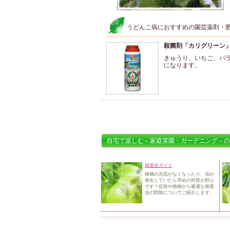
うどんこ病におすすめの園芸薬剤・
殺菌剤「カリグリーン
きゅうり、いちご、バ
になります。
自宅で楽しむ～家庭菜園・ガーデニング～の
病害虫ガイド
植物の元気がなくなったり、虫が
発生していたら早めの対策が肝心
です！
症状や植物から最適な病害
虫の防除についてご紹介します。