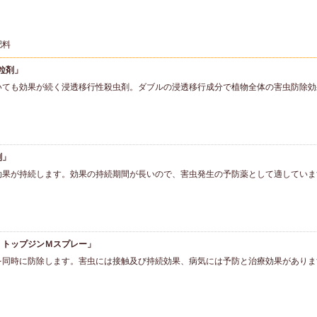
肥料
粒剤」
いても効果が続く浸透移行性殺虫剤。ダブルの浸透移行成分で植物全体の害虫防除効
剤」
効果が持続します。効果の持続期間が長いので、害虫発生の予防薬として適していま
・トップジンＭスプレー」
を同時に防除します。害虫には接触及び持続効果、病気には予防と治療効果がありま