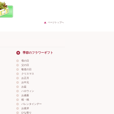
ページトップへ
季節のフラワーギフト
母の日
父の日
敬老の日
クリスマス
お正月
お中元
お盆
ハロウィン
お歳暮
桜・桃
バレンタインデー
お彼岸
ひな祭り