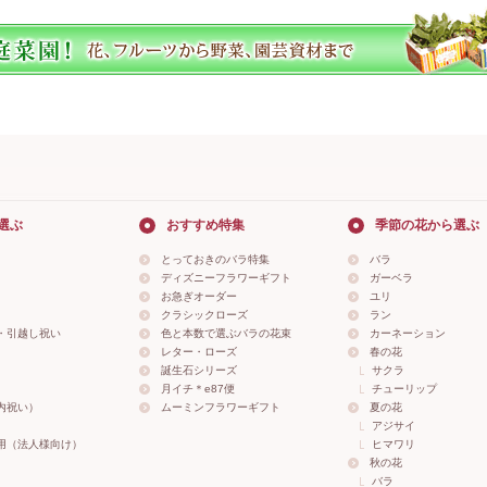
選ぶ
おすすめ特集
季節の花から選ぶ
とっておきのバラ特集
バラ
ディズニーフラワーギフト
ガーベラ
お急ぎオーダー
ユリ
クラシックローズ
ラン
・引越し祝い
色と本数で選ぶバラの花束
カーネーション
レター・ローズ
春の花
誕生石シリーズ
サクラ
月イチ＊e87便
チューリップ
内祝い）
ムーミンフラワーギフト
夏の花
アジサイ
用（法人様向け）
ヒマワリ
秋の花
バラ