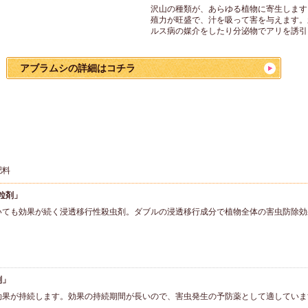
沢山の種類が、あらゆる植物に寄生します
殖力が旺盛で、汁を吸って害を与えます。
ルス病の媒介をしたり分泌物でアリを誘引
アブラムシの詳細はコチラ
肥料
粒剤」
いても効果が続く浸透移行性殺虫剤。ダブルの浸透移行成分で植物全体の害虫防除効
剤」
効果が持続します。効果の持続期間が長いので、害虫発生の予防薬として適していま