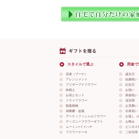
スタイルで選ぶ
用途で
花束（ブーケ）
誕生日
アレンジメント
結婚祝い
プリザーブドフラワー
記念日
鉢植え
お祝い
お花とセット
新築祝い
ドライフラワー
送別用
観葉植物
お見舞い
胡蝶蘭・盆栽
出産祝い
アーティフィシャルフラワー
お返し（
ディズニーフラワーギフト
お悔み
ムーミン×イイハナ
ビジネス
フラワーケーキ
ご自宅用