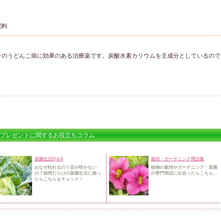
肥料
」
ラのうどんこ病に効果のある治療薬です。炭酸水素カリウムを主成分としているので
プレゼントに関するお役立ちコラム
菜園生活Q＆A
栽培・ガーデニング用語集
おなぜ枯れるの？花が咲かない
植物の栽培やガーデニング・菜園
の？
疑問だらけの菜園生活に困っ
の
専門用語に出会ったらこちら。
たらこちらをチェック！