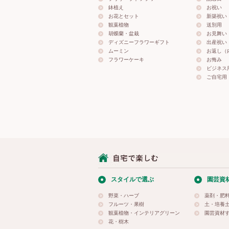
鉢植え
お祝い
お花とセット
新築祝い
観葉植物
送別用
胡蝶蘭・盆栽
お見舞い
ディズニーフラワーギフト
出産祝い
ムーミン
お返し（
フラワーケーキ
お悔み
ビジネス
ご自宅用
スタイルで選ぶ
園芸資
野菜・ハーブ
薬剤・肥
フルーツ・果樹
土・培養
観葉植物・インテリアグリーン
園芸資材
花・樹木