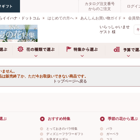
カタログ注文番号
ログイ
からのご注文
らイイハナ・ドットコム
はじめての方へ
あんしんお買い物ガイド
会員登
いらっしゃいませ
ゲスト
様
ぶ
お花の種類で選ぶ
特集から選ぶ
予算で選ぶ
いません。
品は販売終了か、ただ今お取扱いできない商品です。
トップページへ戻る
選ぶ
おすすめ特集
季節の花から選ぶ
とっておきのバラ特集
バラ
ディズニーフラワーギフト
ガーベラ
お急ぎオーダー
ユリ