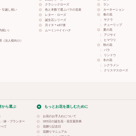
クラシックローズ
ラン
・引越し祝い
色と本数で選ぶバラの花束
カーネーション
春の花
レター・ローズ
サクラ
誕生石シリーズ
チューリップ
月イチ＊e87便
夏の花
内祝い）
ムーミン×イイハナ
アジサイ
ヒマワリ
用（法人様向け）
秋の花
バラ
リンドウ
冬の花
シクラメン
クリスマスローズ
材から選ぶ
もっとお花を楽しむために
料
お花のお手入れについて
土・鉢・プランター
365日の誕生花・花言葉辞典
すべて
花贈り記念日
花贈りマニュアル