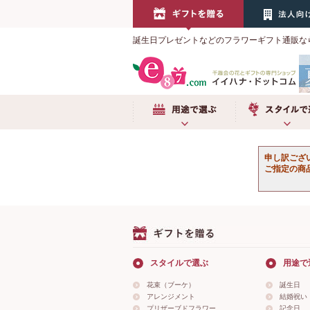
誕生日プレゼントなどのフラワーギフト通販な
用途で選ぶ
スタイルで選
申し訳ござ
ご指定の商
スタイルで選ぶ
用途で
花束（ブーケ）
誕生日
アレンジメント
結婚祝い
プリザーブドフラワー
記念日