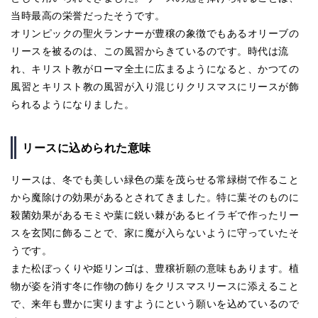
当時最高の栄誉だったそうです。
オリンピックの聖火ランナーが豊穣の象徴でもあるオリーブの
リースを被るのは、この風習からきているのです。時代は流
れ、キリスト教がローマ全土に広まるようになると、かつての
風習とキリスト教の風習が入り混じりクリスマスにリースが飾
られるようになりました。
リースに込められた意味
リースは、冬でも美しい緑色の葉を茂らせる常緑樹で作ること
から魔除けの効果があるとされてきました。特に葉そのものに
殺菌効果があるモミや葉に鋭い棘があるヒイラギで作ったリー
スを玄関に飾ることで、家に魔が入らないように守っていたそ
うです。
また松ぼっくりや姫リンゴは、豊穣祈願の意味もあります。植
物が姿を消す冬に作物の飾りをクリスマスリースに添えること
で、来年も豊かに実りますようにという願いを込めているので