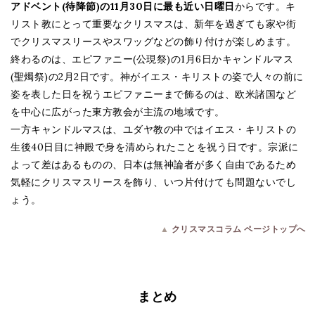
アドベント(待降節)の11月30日に最も近い日曜日
からです。キ
リスト教にとって重要なクリスマスは、新年を過ぎても家や街
でクリスマスリースやスワッグなどの飾り付けが楽しめます。
終わるのは、エピファニー(公現祭)の1月6日かキャンドルマス
(聖燭祭)の2月2日です。神がイエス・キリストの姿で人々の前に
姿を表した日を祝うエピファニーまで飾るのは、欧米諸国など
を中心に広がった東方教会が主流の地域です。
一方キャンドルマスは、ユダヤ教の中ではイエス・キリストの
生後40日目に神殿で身を清められたことを祝う日です。宗派に
よって差はあるものの、日本は無神論者が多く自由であるため
気軽にクリスマスリースを飾り、いつ片付けても問題ないでし
ょう。
▲
クリスマスコラム ページトップへ
まとめ