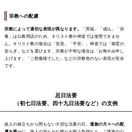
宗教への配慮
宗教によって適切な表現が異なります。
「冥福」「成仏」「供
養」は仏教用語のため、キリスト教や神道では使用できませ
ん。キリスト教の場合は「安息」「平安」、神道では「御霊の
安らぎ」などを選びます。宗教が不明な場合は「お悔やみ申し
上げます」「ご愁傷様でした」などの宗教色のない表現が安全
です。
忌日法要
（初七日法要、四十九日法要など）の文例
故人の旅立ちから間もない大切な法要の日。
遺族の方々への配
慮を第一
に、故人の安らかな眠りを願う気持ちと、ご遺族の心