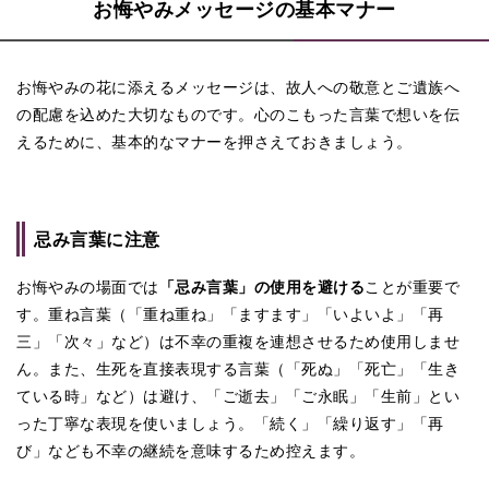
お悔やみメッセージの基本マナー
命日（月命日、祥月命日など）の文例
お盆（初盆、新盆）の文例
お悔やみの花に添えるメッセージは、故人への敬意とご遺族へ
お彼岸（春、秋）の文例
の配慮を込めた大切なものです。心のこもった言葉で想いを伝
通夜・告別式の文例
えるために、基本的なマナーを押さえておきましょう。
忌み言葉に注意
お悔やみの場面では
「忌み言葉」の使用を避ける
ことが重要で
す。重ね言葉（「重ね重ね」「ますます」「いよいよ」「再
三」「次々」など）は不幸の重複を連想させるため使用しませ
ん。また、生死を直接表現する言葉（「死ぬ」「死亡」「生き
ている時」など）は避け、「ご逝去」「ご永眠」「生前」とい
った丁寧な表現を使いましょう。「続く」「繰り返す」「再
び」なども不幸の継続を意味するため控えます。