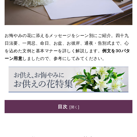
お悔やみの花に添えるメッセージをシーン別にご紹介。四十九
日法要、一周忌、命日、お盆、お彼岸、通夜・告別式まで、心
を込めた文例と基本マナーを詳しく解説します。
例文を30パタ
ーン用意
しましたので、参考にしてみてください。
目次
お悔やみメッセージの基本マナー
忌日法要（初七日法要、四十九日法要など）の文例
年忌法要（一周忌、三回忌など）の文例