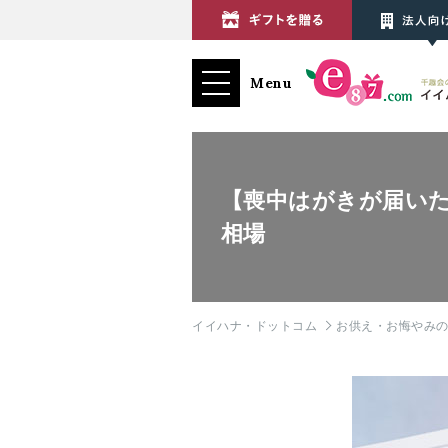
Menu
【喪中はがきが届い
相場
イイハナ・ドットコム
お供え・お悔やみ