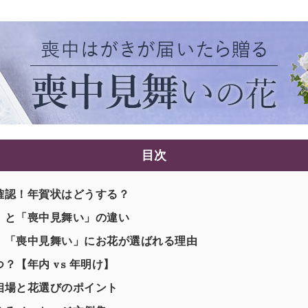
目次
確認！年賀状はどうする？
」と「喪中見舞い」の違い
。「喪中見舞い」にお花が選ばれる理由
？【年内 vs 年明け】
相場と花選びのポイント