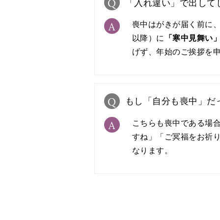
Q
「入れ違い」で出して
喪中はがきが届く前に、
A
以降）に
「寒中見舞い
げず、年始のご挨拶を
Q
もし「自分も喪中」だ
こちらも喪中である場
A
すね」「ご冥福をお祈
なります。