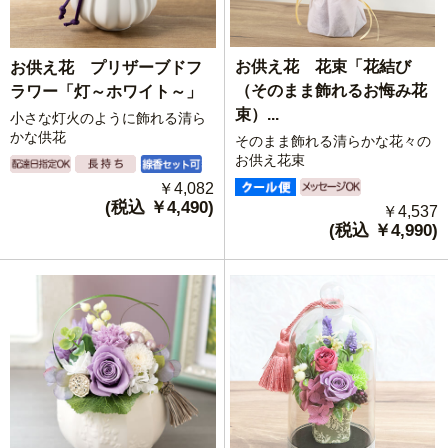
お供え花 花束「花結び
お供え花 プリザーブドフ
（そのまま飾れるお悔み花
ラワー「灯～ホワイト～」
束）...
小さな灯火のように飾れる清ら
かな供花
そのまま飾れる清らかな花々の
お供え花束
￥4,082
(税込 ￥4,490)
￥4,537
(税込 ￥4,990)