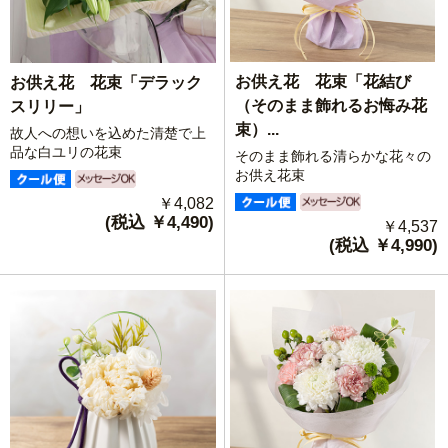
お供え花 花束「花結び
お供え花 花束「デラック
（そのまま飾れるお悔み花
スリリー」
束）...
故人への想いを込めた清楚で上
品な白ユリの花束
そのまま飾れる清らかな花々の
お供え花束
￥4,082
(税込 ￥4,490)
￥4,537
(税込 ￥4,990)