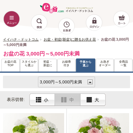
イイハナ・ドットコム
お盆・初盆(新盆)に贈るお供え花
お盆の花 3,000円
～5,000円未満
お盆の花 3,000円～5,000円未満
お盆の花
スタイルか
初盆・
お線香
お急ぎ
全商品
予算から
TOP
ら選ぶ
新盆に
付き
オーダー
一覧
選ぶ
表示切替: