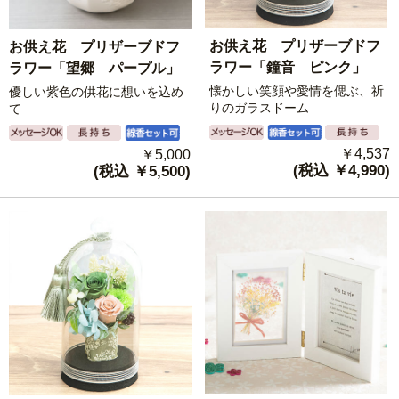
お供え花 プリザーブドフ
お供え花 プリザーブドフ
ラワー「鐘音 ピンク」
ラワー「望郷 パープル」
懐かしい笑顔や愛情を偲ぶ、祈
優しい紫色の供花に想いを込め
りのガラスドーム
て
￥4,537
￥5,000
(税込 ￥4,990)
(税込 ￥5,500)