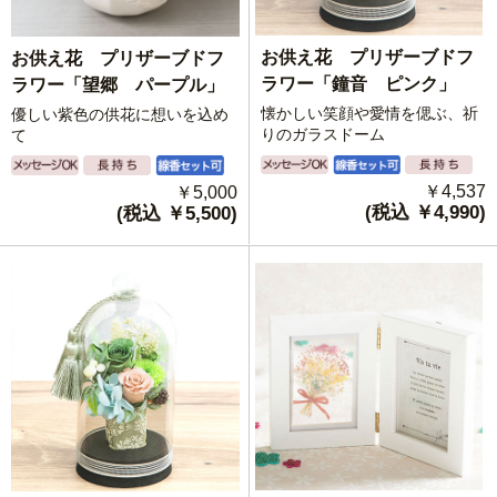
お供え花 プリザーブドフ
お供え花 プリザーブドフ
ラワー「鐘音 ピンク」
ラワー「望郷 パープル」
懐かしい笑顔や愛情を偲ぶ、祈
優しい紫色の供花に想いを込め
りのガラスドーム
て
￥4,537
￥5,000
(税込 ￥4,990)
(税込 ￥5,500)