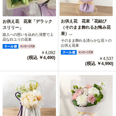
お供え花 花束「花結び
お供え花 花束「デラック
（そのまま飾れるお悔み花
スリリー」
束）...
故人への想いを込めた清楚で上
品な白ユリの花束
そのまま飾れる清らかな花々の
お供え花束
￥4,082
(税込 ￥4,490)
￥4,537
(税込 ￥4,990)