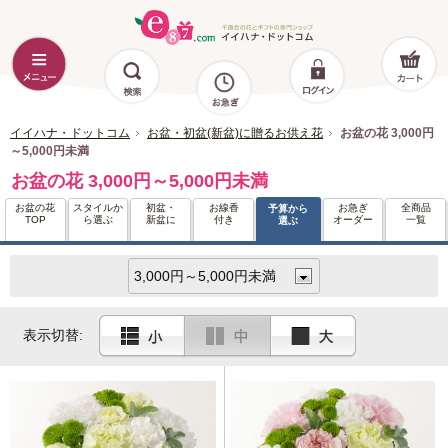
イイハナ・ドットコム
お盆・初盆(新盆)に贈るお供え花
お盆の花 3,000円
～5,000円未満
お盆の花 3,000円～5,000円未満
お盆の花
スタイルか
初盆・
お線香
お急ぎ
全商品
予算から
TOP
ら選ぶ
新盆に
付き
オーダー
一覧
選ぶ
表示切替: