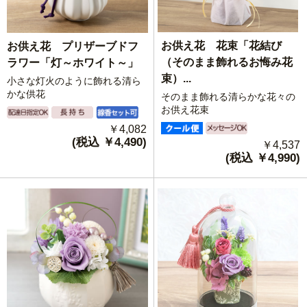
お供え花 花束「花結び
お供え花 プリザーブドフ
（そのまま飾れるお悔み花
ラワー「灯～ホワイト～」
束）...
小さな灯火のように飾れる清ら
かな供花
そのまま飾れる清らかな花々の
お供え花束
￥4,082
(税込 ￥4,490)
￥4,537
(税込 ￥4,990)