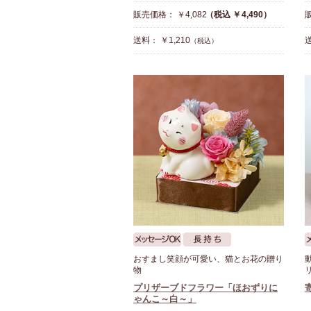
販売価格： ￥4,082
（税込 ￥4,490）
販
送料： ￥1,210
送
（税込）
おすまし笑顔が可愛い、猫とお花の贈り
物
プリザーブドフラワー「ほおずりに
ゃんこ～白～」