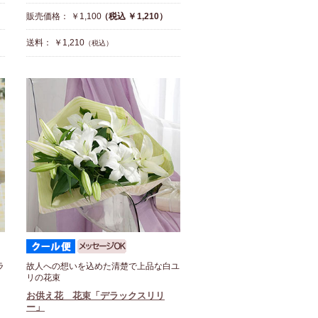
販売価格： ￥1,100
（税込 ￥1,210）
送料： ￥1,210
（税込）
ラ
故人への想いを込めた清楚で上品な白ユ
リの花束
お供え花 花束「デラックスリリ
ー」