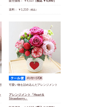
販売価格： ￥4,537
（税込 ￥4,990）
送料： ￥1,210
（税込）
想
可愛い物を詰め込んだアレンジメント
ッ
アレンジメント「Heart＆
Strawberry」