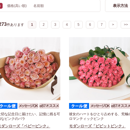
表示方法
)
価格(高い順)
名前順
273
件あります
1
2
3
4
5
6
7
>
>>
大切な記念日に届けたい、記憶に残る可
彼女のハートをひとり占めする、究極
憐なピンクのバラ
ロマンティックピンク
モダンローズ「ベビーピンク」
モダンローズ「ビビットピンク」