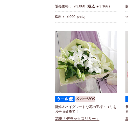
販売価格： ￥3,060
（税込 ￥3,366）
販
送料： ￥990
送
（税込）
新鮮＆ハイグレードな花の王様・ユリを
お手頃価格で！
花束「デラックスリリー」