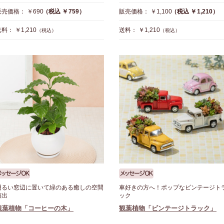
販売価格： ￥690
（税込 ￥759）
販売価格： ￥1,100
（税込 ￥1,210）
料： ￥1,210
送料： ￥1,210
（税込）
（税込）
明るい窓辺に置いて緑のある癒しの空間
車好きの方へ！ポップなビンテージト
演出
ック
観葉植物「コーヒーの木」
観葉植物「ビンテージトラック」