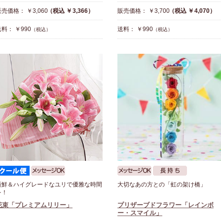
売価格： ￥3,060
（税込 ￥3,366）
販売価格： ￥3,700
（税込 ￥4,070）
料： ￥990
送料： ￥990
（税込）
（税込）
新鮮＆ハイグレードなユリで優雅な時間
大切なあの方との「虹の架け橋」
を！
花束「プレミアムリリー」
プリザーブドフラワー「レインボ
ー・スマイル」