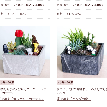
売価格： ￥4,082
（税込 ￥4,490）
販売価格： ￥4,082
（税込 ￥4,490）
料： ￥1,210
送料： ￥880
（税込）
（税込）
動物たちがのんびりくつろぐ、サファ
見ているだけで癒される！みんな大好
リ･ガーデン
パンダ
寄せ植え「サファリ・ガーデン」
寄せ植え「パンダの森」