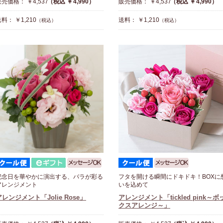
売価格： ￥4,537
（税込 ￥4,990）
販売価格： ￥4,537
（税込 ￥4,990）
料： ￥1,210
送料： ￥1,210
（税込）
（税込）
記念日を華やかに演出する、バラが彩る
フタを開ける瞬間にドキドキ！BOXに
アレンジメント
いを込めて
アレンジメント「Jolie Rose」
アレンジメント「tickled pink～ボ
クスアレンジ～」