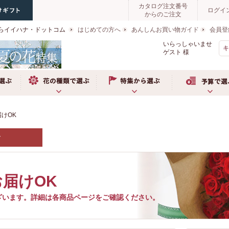
カタログ注文番号
ログイ
からのご注文
らイイハナ・ドットコム
はじめての方へ
あんしんお買い物ガイド
会員登
いらっしゃいませ
ゲスト
様
ぶ
お花の種類で選ぶ
特集から選ぶ
予算で選ぶ
けOK
▼
届けOK
ざいます。詳細は各商品ページをご確認ください。