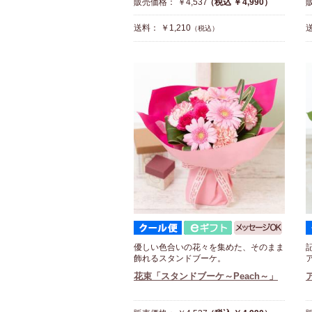
販売価格： ￥4,537
（税込 ￥4,990）
販
送料： ￥1,210
送
（税込）
優しい色合いの花々を集めた、そのまま
飾れるスタンドブーケ。
花束「スタンドブーケ～Peach～」