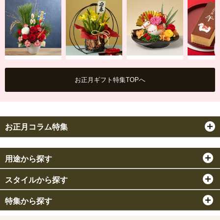
アレンジメン
鉢植え
プリザーブ・ア
お花とセ
ト・花束
ートフラワー
見て、育てて楽し
お花と老
お正月ギフト特集TOPへ
む
ツも
豪華なお花が盛り
鮮やかな枯れない
だくさん
お花
お正月コラム特集
用途から探す
スタイルから探す
特集から探す