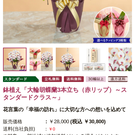
鉢植え「大輪胡蝶蘭3本立ち（赤リップ）～ス
タンダードクラス～」
花言葉の「幸福の訪れ」に大切な方への想いを込めて
：
￥28,000
(税込 ￥30,800)
販売価格
送料(当社負担)
：
￥0