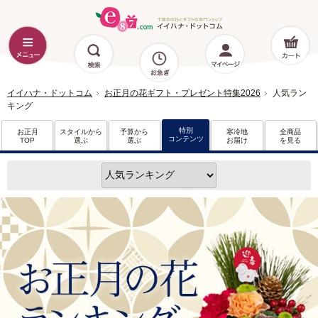
イイハナ・ドットコム
お正月の花ギフト・プレゼント特集2026
人気ラン
キング
特別
お正月
スタイルから
予算から
寒冷地
全商品
コンテンツ
TOP
選ぶ
選ぶ
お届け
を見る