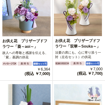
お供え花 プリザーブドフ
お供え花 プリザーブドフ
ラワー「双華～Souka～」
ラワー「葵～aoi～」
法要の席にも。心に寄り添う一
故人への尊敬と感謝を伝える、
対（左右セット）の供花
「紫」基調の供花
￥7,000
￥6,364
(税込 ￥7,700)
(税込 ￥7,000)