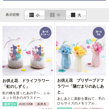
故人への尽きることのない深い想いを、枯れずに美し
表示切替:
い姿を保つプリザーブドフラワーに託しませんか？水
替えの手間がなく、ご遺族の負担になりません。
お供えとしてよく選ばれている、その
具体的なポイン
トをご紹介します。
特殊加工により生花の柔らかさ、質
ポイント①
感、色彩を保ちながら
1〜3年以上も
長期保存
の長期間美しさを維持
します。
水やりや日々の手入れが不要
でご遺
ポイント②
族のお手を煩わせることがありませ
ん。暑い夏や寒い冬など
季節を問わ
管理が簡単
ず年中お供えすることができます。
お供え花 プリザーブドフ
お供え花 ドライフラワー
本物の花を使用
しているため、自然
ポイント③
ラワー「陽だまりのあしあ
「虹のしずく」
な風合いと魅力を失わずに楽しむこ
と...
虹の橋を渡ったあの子へ…シル
自然な美しさ
とができます。
エット付きのガラスドー...
あしあとに面影を重ねて…手の
ひらサイズのメモリアル...