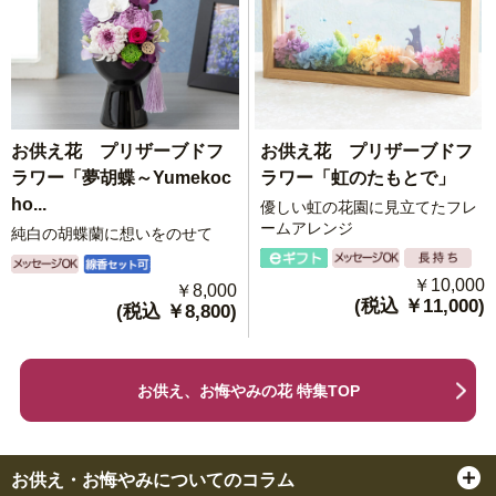
お供え花 プリザーブドフ
お供え花 プリザーブドフ
ラワー「虹のたもとで」
ラワー「夢胡蝶～Yumekoc
ho...
優しい虹の花園に見立てたフレ
ームアレンジ
純白の胡蝶蘭に想いをのせて
￥10,000
￥8,000
(税込 ￥11,000)
(税込 ￥8,800)
お供え、お悔やみの花 特集TOP
お供え・お悔やみについてのコラム