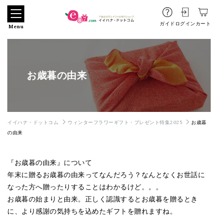
ガイド
ログイン
カート
Menu
お歳暮の由来
イイハナ・ドットコム
ウィンターフラワーギフト・プレゼント特集2025
お歳暮
の由来
『お歳暮の由来』について
年末に贈るお歳暮の由来ってなんだろう？なんとなくお世話に
なった方へ贈ったりすることはわかるけど。。。
お歳暮の始まりと由来。正しく認識するとお歳暮を贈るとき
に、より感謝の気持ちを込めたギフトを贈れますね。