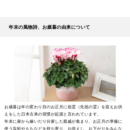
年末の風物詩、お歳暮の由来について
お歳暮は年の変わり目のお正月に祖霊（先祖の霊）を迎えお供
えをした日本古来の習慣が起源と言われています。
年末に家から嫁いだり分家した親戚が集まり、お正月の準備に
使う塩鮭やもちなどを持ち寄り、お供えし、お下がりをみんな