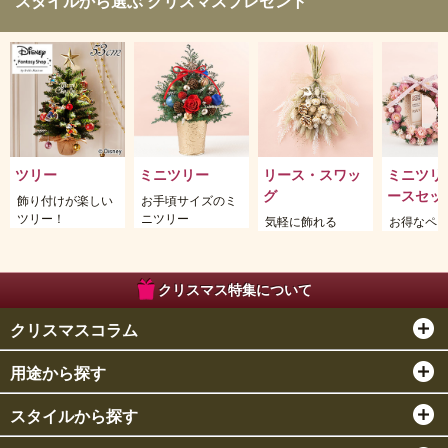
スタイルから選ぶ クリスマスプレゼント
ツリー
ミニツリー
リース・スワッ
ミニツリ
グ
ースセッ
飾り付けが楽しい
お手頃サイズのミ
ツリー！
ニツリー
気軽に飾れる
お得なペ
クリスマス特集について
クリスマスコラム
用途から探す
スタイルから探す