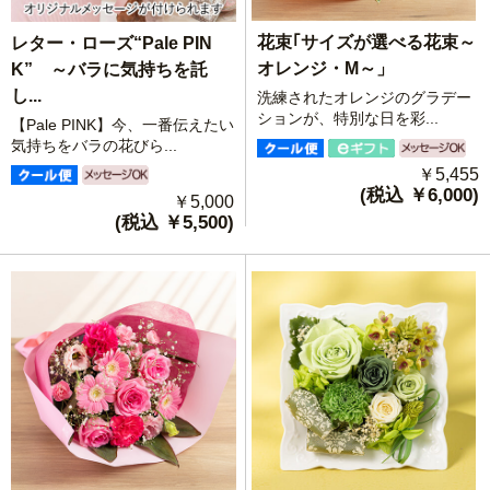
花束｢サイズが選べる花束～
レター・ローズ“Pale PIN
オレンジ・M～」
K” ～バラに気持ちを託
し...
洗練されたオレンジのグラデー
ションが、特別な日を彩...
【Pale PINK】今、一番伝えたい
気持ちをバラの花びら...
￥5,455
(税込 ￥6,000)
￥5,000
(税込 ￥5,500)