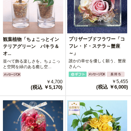
プリザーブドフラワー「コ
観葉植物「ちょこっとイン
フレ・ド・ステラ～蟹座
テリアグリーン パキラ＆
～」
オ...
誰かの幸せを優しく願う、蟹座
並べて飾る楽しさを。ちょこっ
さんへ
と空間を緑のある癒し空...
￥5,455
￥4,700
(税込 ￥6,000)
(税込 ￥5,170)