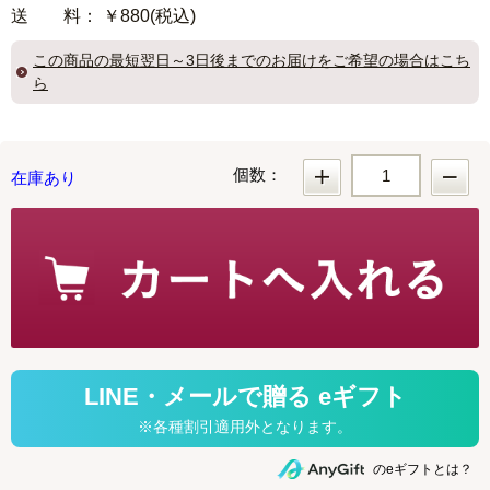
送 料
： ￥880(税込)
この商品の
最短翌日～3日後までのお届け
をご希望の場合はこち
ら
個数：
在庫あり
のeギフトとは？