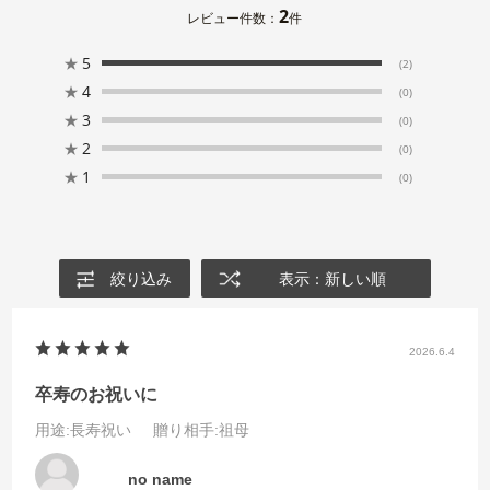
2
レビュー件数：
件
★
5
(2)
★
4
(0)
★
3
(0)
★
2
(0)
★
1
(0)
絞り込み
表示：新しい順
2026.6.4
卒寿のお祝いに
用途
:長寿祝い
贈り相手
:祖母
no name