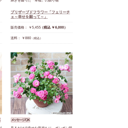
か
輝きを纏った「幸福」の贈り物
プリザーブドフラワー「フェリーチ
ェ～幸せを願って～」
販売価格： ￥5,455
（税込 ￥6,000）
送料： ￥880
（税込）