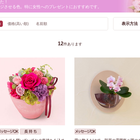
た！
ジさせる色。特に女性へのプレゼントにおすすめです。
表示方法
)
価格(高い順)
名前順
12
件あります