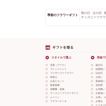
母の日
父の日
季節のフラワーギフト
ディズニーフラワ
スタイルで選ぶ
用途で
花束（ブーケ）
誕生日
アレンジメント
結婚祝い
プリザーブドフラワー
記念日
鉢植え
お祝い
お花とセット
新築祝い
観葉植物
送別用
胡蝶蘭・盆栽
お見舞い
ディズニーフラワーギフト
出産祝い
ムーミン
お返し（
フラワーケーキ
お悔み
ビジネス