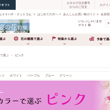
カタログ注文番号
ログイ
からのご注文
らイイハナ・ドットコム
はじめての方へ
あんしんお買い物ガイド
会員登
いらっしゃいませ
ゲスト
様
ぶ
お花の種類で選ぶ
特集から選ぶ
予算で選ぶ
ーで選ぶ
ピンク
ンジ
ホワイト
パープル
ブルー
グリーン