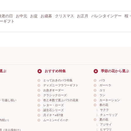
敬老の日
お中元
お盆
お歳暮
クリスマス
お正月
バレンタインデー
桜
ーギフト
選ぶ
おすすめ特集
季節の花から選ぶ
とっておきのバラ特集
バラ
ディズニーフラワーギフト
ガーベラ
お急ぎオーダー
ユリ
クラシックローズ
ラン
・引越し祝い
色と本数で選ぶバラの花束
カーネーション
春の花
レター・ローズ
サクラ
誕生石シリーズ
チューリップ
月イチ＊e87便
夏の花
内祝い）
ムーミン×イイハナ
アジサイ
ヒマワリ
用（法人様向け）