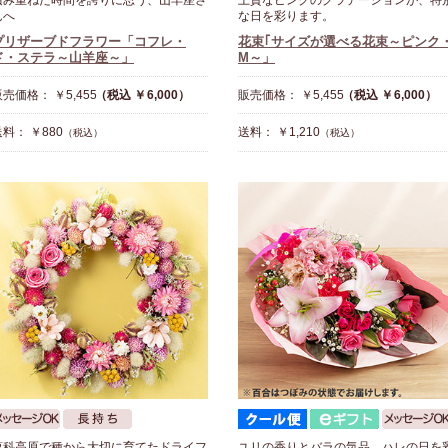
積み重ねた時間を誇りに思う、山羊座さ
上質なピンクのグラデーションが、特
んへ
な日を彩ります。
プリザーブドフラワー「コフレ・
花束｢サイズが選べる花束～ピンク
ド・ステラ～山羊座～」
M～」
売価格： ￥5,455
（税込 ￥6,000）
販売価格： ￥5,455
（税込 ￥6,000）
料： ￥880
送料： ￥1,210
（税込）
（税込）
蓼科高原で種から大切に育てたドライフ
ユリの香りとバラの気品。ハレの日を