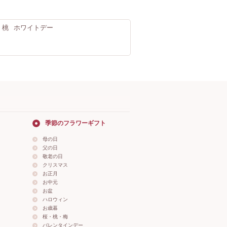
・桃
ホワイトデー
季節のフラワーギフト
母の日
父の日
敬老の日
クリスマス
お正月
お中元
お盆
ハロウィン
お歳暮
桜・桃・梅
バレンタインデー