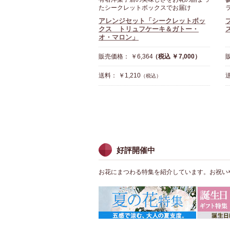
たシークレットボックスでお届け
アレンジセット「シークレットボッ
クス トリュフケーキ＆ガトー・
ス
オ・マロン」
販売価格： ￥6,364
（税込 ￥7,000）
販
送料： ￥1,210
送
（税込）
好評開催中
お花にまつわる特集を紹介しています。お祝い