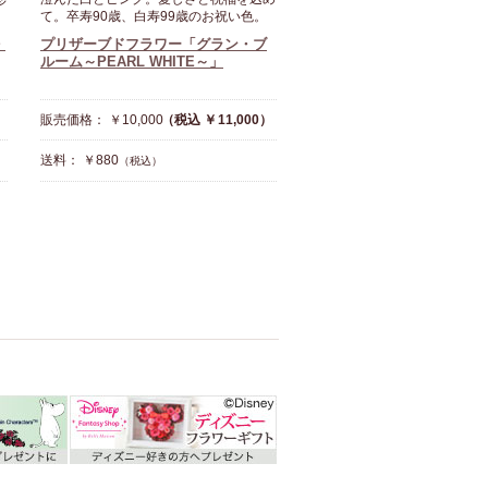
て。卒寿90歳、白寿99歳のお祝い色。
・
プリザーブドフラワー「グラン・ブ
ルーム～PEARL WHITE～」
販売価格： ￥10,000
（税込 ￥11,000）
送料： ￥880
（税込）