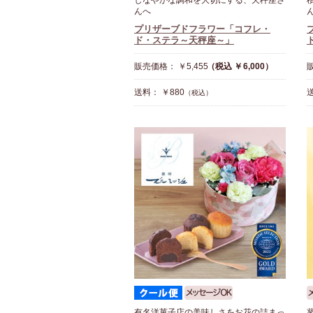
しなやかな調和を大切にする、天秤座さ
んへ
プリザーブドフラワー「コフレ・
ド・ステラ～天秤座～」
販売価格： ￥5,455
（税込 ￥6,000）
販
送料： ￥880
送
（税込）
有名洋菓子店の美味しさをお花の詰まっ