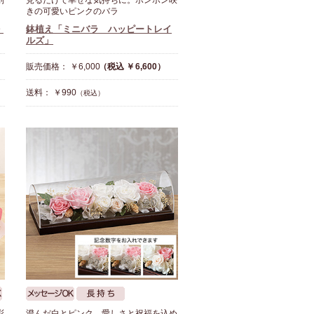
別
見るだけで幸せな気持ちに。ポンポン咲
きの可愛いピンクのバラ
・
鉢植え「ミニバラ ハッピートレイ
ルズ」
販売価格： ￥6,000
（税込 ￥6,600）
送料： ￥990
（税込）
彩
澄んだ白とピンク。愛しさと祝福を込め