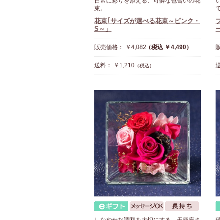
日常に彩りを添える、可憐な色合いの花
束。
花束｢サイズが選べる花束～ピンク・
S～」
販売価格： ￥4,082
（税込 ￥4,490）
販
送料： ￥1,210
送
（税込）