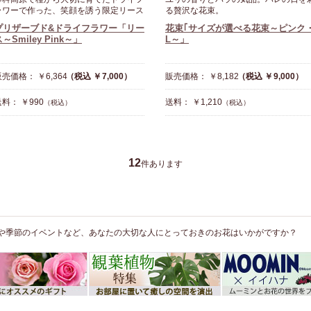
ラワーで作った、笑顔を誘う限定リース
る贅沢な花束。
プリザーブド&ドライフラワー「リー
花束｢サイズが選べる花束～ピンク
～Smiley Pink～」
L～」
売価格： ￥6,364
（税込 ￥7,000）
販売価格： ￥8,182
（税込 ￥9,000）
料： ￥990
送料： ￥1,210
（税込）
（税込）
12
件あります
や季節のイベントなど、あなたの大切な人にとっておきのお花はいかがですか？