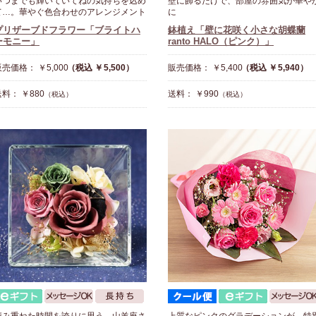
いつまでも輝いていてねの気持ちを込め
壁に飾るだけで、部屋の雰囲気が華や
て…。華やぐ色合わせのアレンジメント
に
プリザーブドフラワー「ブライトハ
鉢植え「壁に花咲く小さな胡蝶蘭
ーモニー」
ranto HALO（ピンク）」
売価格： ￥5,000
（税込 ￥5,500）
販売価格： ￥5,400
（税込 ￥5,940）
料： ￥880
送料： ￥990
（税込）
（税込）