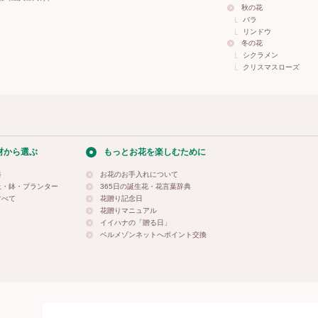
秋の花
バラ
リンドウ
冬の花
シクラメン
クリスマスローズ
材から選ぶ
もっとお花を楽しむために
料
お花のお手入れについて
土・鉢・プランター
365日の誕生花・花言葉辞典
すべて
花贈り記念日
花贈りマニュアル
イイハナの「贈る日」
ベルメゾンネットへポイント交換