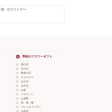
・桃
ホワイトデー
季節のフラワーギフト
母の日
父の日
敬老の日
クリスマス
お正月
お中元
お盆
ハロウィン
お歳暮
桜・桃・梅
バレンタインデー
お彼岸