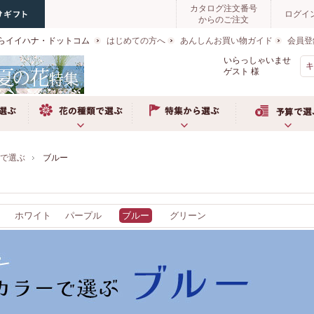
カタログ注文番号
ログイ
からのご注文
らイイハナ・ドットコム
はじめての方へ
あんしんお買い物ガイド
会員登
いらっしゃいませ
ゲスト
様
ぶ
お花の種類で選ぶ
特集から選ぶ
予算で選ぶ
ーで選ぶ
ブルー
ジ
ホワイト
パープル
ブルー
グリーン