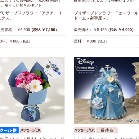
水辺のような透明感と、光の粒を纏っ
夜空を思わせるような神秘的なブルー
た、瑞々しい輝きのギフト
プリザーブドフラワー「アクア・リ
プリザーブドフラワー「エトワール
ュクス」
ドーム～射手座～」
売価格： ￥6,500
（税込 ￥7,150）
販売価格： ￥5,455
（税込 ￥6,000）
料： ￥880
送料： ￥880
（税込）
（税込）