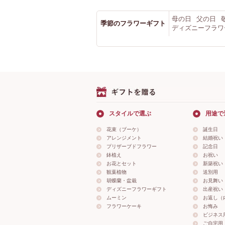
母の日
父の日
季節のフラワーギフト
ディズニーフラワ
スタイルで選ぶ
用途で
花束（ブーケ）
誕生日
アレンジメント
結婚祝い
プリザーブドフラワー
記念日
鉢植え
お祝い
お花とセット
新築祝い
観葉植物
送別用
胡蝶蘭・盆栽
お見舞い
ディズニーフラワーギフト
出産祝い
ムーミン
お返し（
フラワーケーキ
お悔み
ビジネス
ご自宅用