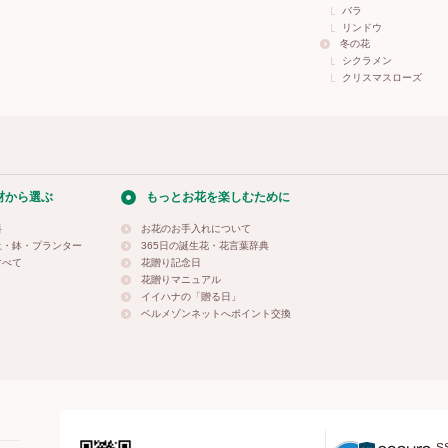
バラ
リンドウ
冬の花
シクラメン
クリスマスローズ
材から選ぶ
もっとお花を楽しむために
料
お花のお手入れについて
土・鉢・プランター
365日の誕生花・花言葉辞典
すべて
花贈り記念日
花贈りマニュアル
イイハナの「贈る日」
ベルメゾンネットへポイント交換