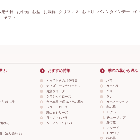
敬老の日
お中元
お盆
お歳暮
クリスマス
お正月
バレンタインデー
桜
ーギフト
選ぶ
おすすめ特集
季節の花から選ぶ
とっておきのバラ特集
バラ
ディズニーフラワーギフト
ガーベラ
お急ぎオーダー
ユリ
クラシックローズ
ラン
・引越し祝い
色と本数で選ぶバラの花束
カーネーション
春の花
レター・ローズ
サクラ
誕生石シリーズ
チューリップ
月イチ＊e87便
夏の花
内祝い）
ムーミン×イイハナ
アジサイ
ヒマワリ
用（法人様向け）
秋の花