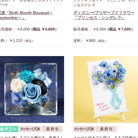
誕生石チャームを添えたスタンディング
シンデレラをイメージしたブルーのプ
ブーケ
ンセスドレス
束「Birth Month Bouquet～
ディズニー/プリザーブドフラワー
eptember～」
「プリンセス・シンデレラ」
売価格： ￥6,000
（税込 ￥6,600）
販売価格： ￥6,364
（税込 ￥7,000）
料： ￥1,210
送料： ￥880
（税込）
（税込）
柔らかな優しさで心を癒やす、魚座さん
イーゼル付きでお届け。まるで絵画の