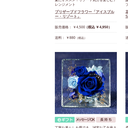
夏にオススメ！リゾート気分を楽しむア
レンジメント
プリザーブドフラワー「アイスブル
花
ー・リゾート」
S
販売価格： ￥4,500
（税込 ￥4,950）
販
送料： ￥880
送
（税込）
丁寧な暮らしを愛でる、誠実な乙女座さ