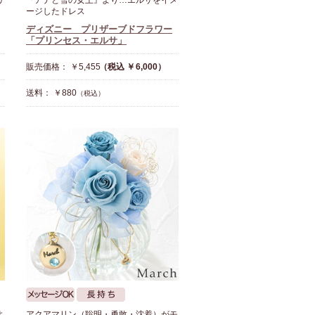
リ
『アナと雪の女王』より…エルサをイメ
ージしたドレス
ディズニー プリザーブドフラワー
「プリンセス・エルサ」
販売価格： ￥5,455
（税込 ￥6,000）
送料： ￥880
（税込）
よ
アクアマリン（聡明・勇敢・沈着）がモ