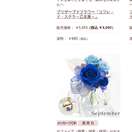
んへ
プリザーブドフラワー「コフレ・
ド・ステラ～乙女座～」
販売価格： ￥5,455
（税込 ￥6,000）
販
送料： ￥880
送
（税込）
サファイア（慈愛・誠実・徳望）がモチ