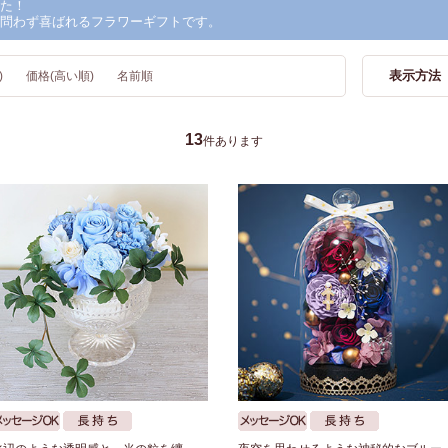
た！
問わず喜ばれるフラワーギフトです。
表示方法
)
価格(高い順)
名前順
13
件あります