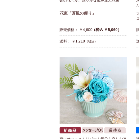
蒼の花々が、涼やかな風を運ぶ花束
花束「蒼風の便り」
販売価格： ￥4,600
（税込 ￥5,060）
販
送料： ￥1,210
送
（税込）