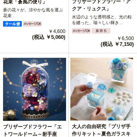
プリザーブドフラワー「ア
花束「蒼風の便り」
クア・リュクス」
蒼の花々が、涼やかな風を運ぶ
花束
水辺のような透明感と、光の粒
を纏った、瑞々しい輝き...
￥4,600
(税込 ￥5,060)
￥6,500
(税込 ￥7,150)
大人の自由研究「プリザ手
プリザーブドフラワー「エ
作りキット～夏色ガラスキ
トワールドーム～射手座