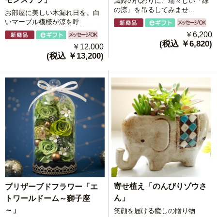
風鈴の代わりに、瑞々しい『緑
の涼』を吊るしてみませ...
お部屋に美しい木漏れ日を。白
いマーブル模様が涼を呼...
￥6,200
(税込 ￥6,820)
￥12,000
(税込 ￥13,200)
寄せ植え「のんびりゾウさ
プリザーブドフラワー「エ
ん」
トワールドーム～獅子座
～」
笑顔を届ける癒しの贈り物