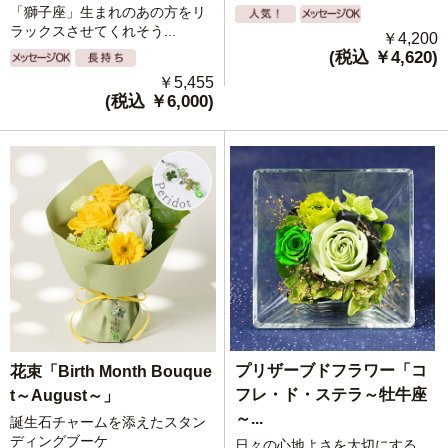
「獅子座」生まれのあの方をリ
ラックスさせてくれそう...
￥4,200
(税込 ￥4,620)
￥5,455
(税込 ￥6,000)
プリザーブドフラワー「コ
花束「Birth Month Bouque
フレ・ド・ステラ～牡牛座
t～August～」
～...
誕生石チャームを添えたスタン
ディングブーケ
日々の心地よさを大切にする、