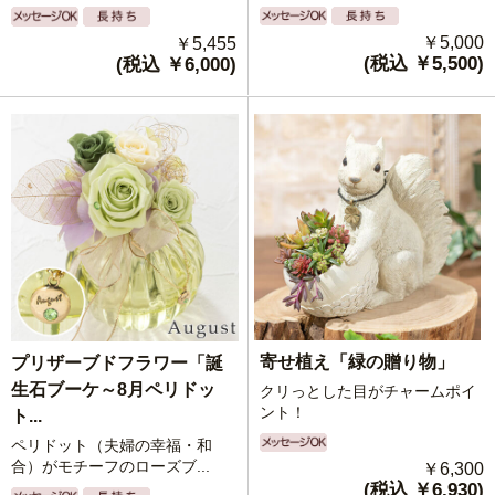
￥5,000
￥5,455
(税込 ￥5,500)
(税込 ￥6,000)
寄せ植え「緑の贈り物」
プリザーブドフラワー「誕
生石ブーケ～8月ペリドッ
クリっとした目がチャームポイ
ント！
ト...
ペリドット（夫婦の幸福・和
合）がモチーフのローズブ...
￥6,300
(税込 ￥6,930)