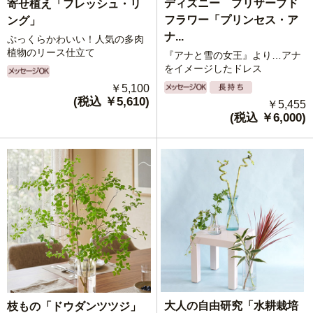
ディズニー プリザーブド
寄せ植え「フレッシュ・リ
フラワー「プリンセス・ア
ング」
ナ...
ぷっくらかわいい！人気の多肉
植物のリース仕立て
『アナと雪の女王』より…アナ
をイメージしたドレス
￥5,100
(税込 ￥5,610)
￥5,455
(税込 ￥6,000)
大人の自由研究「水耕栽培
枝もの「ドウダンツツジ」