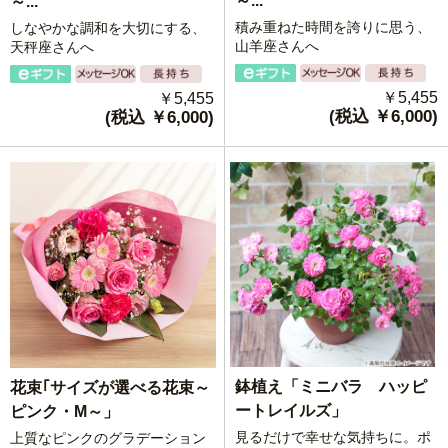
～...
～...
積み重ねた時間を誇りに思う、
しなやかな調和を大切にする、
山羊座さんへ
天秤座さんへ
￥5,455
￥5,455
(税込 ￥6,000)
(税込 ￥6,000)
鉢植え「ミニバラ ハッピ
花束｢サイズが選べる花束～
ートレイルズ」
ピンク・M～」
見るだけで幸せな気持ちに。ポ
上質なピンクのグラデーション