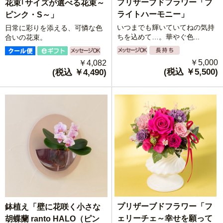
プリザーブドフラワー「ブ
花束｢サイズが選べる花束～
ライトハーモニー」
ピンク・S～」
いつまでも輝いていてねの気持
日常に彩りを添える、可憐な色
ちを込めて…。華やぐ色...
合いの花束。
￥5,000
￥4,082
(税込 ￥5,500)
(税込 ￥4,490)
プリザーブドフラワー「フ
鉢植え「壁に花咲く小さな
ェリーチェ～幸せを願って
胡蝶蘭 ranto HALO（ピン